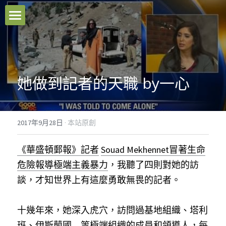
本站原創
好文推薦
她做到記者的天職 by一心
影音分享
關於我們
2017年9月28日
·
本站原創
臉書粉專
《華盛頓郵報》記者
Souad Mekhennet
冒著生命
聯絡我們
危險報導極端主義暴力
，我聽了四則對她的訪
談，才知世界上有這麼勇敢無畏的記者。
Facebook
十幾年來，她深入虎穴，訪問過基地組織、塔利
搜索
班、伊斯蘭國…等極端組織的成員和領導人，每