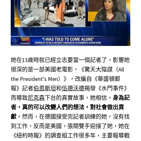
她在13歲時就已經立志要當一個記者了，影響她
很深的是一部美國老電影，《驚天大陰謀（All 
the President's Men）》，改編自《華盛頓郵
報》記者
伯恩斯坦
和
伍德沃德
揭發《水門事件》
而導致
尼克森
下台的真實故事，她相信，
身為記
者，真的可以改變人們的想法，對社會做出貢
獻
。然而，在德國接受完記者訓練的她，沒有找
到工作，反而是美國，張開雙手迎接了她，她在
《紐約時報》的調查組工作很多年，主要報導戰