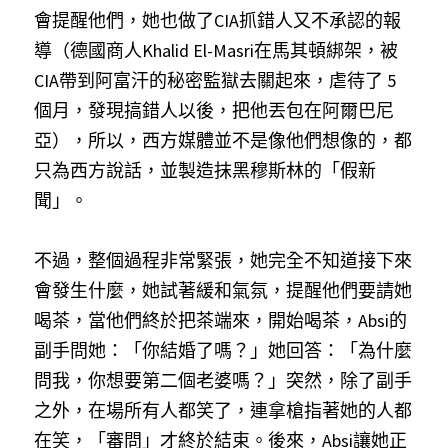
會提醒他們，她也做了CIA抓錯人又不承認的報
導（德國商人Khalid El-Masri在馬其頓綁架，被
CIA帶到阿富汗的秘密監獄去關起來，虐待了 5 
個月，發現搞錯人以後，把他丟包在阿爾巴尼
亞），所以，西方媒體並不是像他們想像的，都
只為西方說話，並製造抹黑穆斯林的「假新
聞」。
不過，整個過程非常緊張，她完全不知道接下來
會發生什麼，她試著緩和氣氛，提醒他們要請她
喝茶，當他們終於把茶端來，開始喝茶，Absi的
副手問她：「你結婚了嗎？」她回答：「為什麼
問我，你想要第二個老婆嗎？」突然，除了副手
之外，在場所有人都笑了，連拿槍指著她的人都
在笑，「審問」才終於結束。後來，Absi讓她正