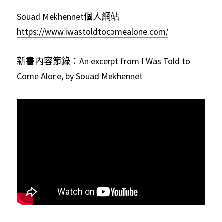
Souad Mekhennet個人網站
https://www.iwastoldtocomealone.com/
新書內容節錄：
An excerpt from I Was Told to 
Come Alone, by Souad Mekhennet