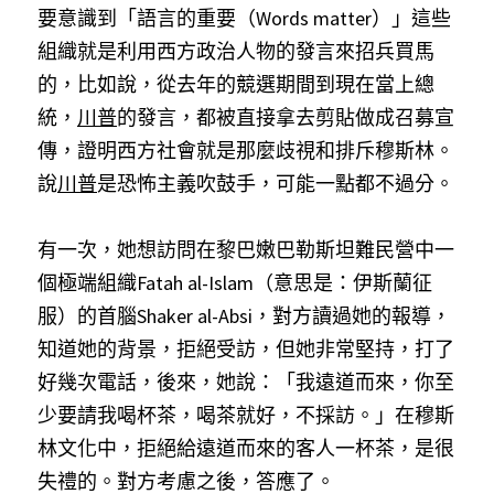
要意識到「語言的重要（Words matter）」這些
組織就是利用西方政治人物的發言來招兵買馬
的，比如說，從去年的競選期間到現在當上總
統，
川普
的發言，都被直接拿去剪貼做成召募宣
傳，證明西方社會就是那麼歧視和排斥穆斯林。
說
川普
是恐怖主義吹鼓手，可能一點都不過分。
有一次，她想訪問在黎巴嫩巴勒斯坦難民營中一
個極端組織Fatah al-Islam（意思是：伊斯蘭征
服）的首腦Shaker al-Absi，對方讀過她的報導，
知道她的背景，拒絕受訪，但她非常堅持，打了
好幾次電話，後來，她說：「我遠道而來，你至
少要請我喝杯茶，喝茶就好，不採訪。」在穆斯
林文化中，拒絕給遠道而來的客人一杯茶，是很
失禮的。對方考慮之後，答應了。