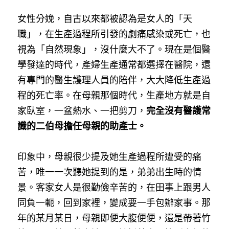
女性分娩，自古以來都被認為是女人的「天
職」，在生產過程所引發的劇痛感染或死亡，也
視為「自然現象」，沒什麼大不了。現在是個醫
學發達的時代，產婦生產通常都選擇在醫院，還
有專門的醫生護理人員的陪伴，大大降低生產過
程的死亡率。在母親那個時代，生產地方就是自
家臥室，一盆熱水、一把剪刀，
完全沒有醫護常
識的二伯母擔任母親的助產士。
印象中，母親很少提及她生產過程所遭受的痛
苦，唯一一次聽她提到的是，弟弟出生時的情
景。客家女人是很勤儉辛苦的，在田事上跟男人
同負一軛，回到家裡，變成要一手包辦家事。那
年的某月某日，母親即便大腹便便，還是帶著竹