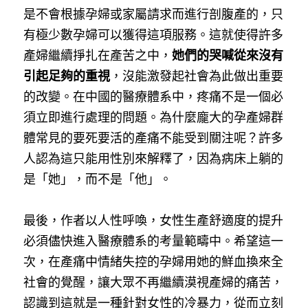
是不會根據孕婦或家屬請求而進行剖腹產的，只
有極少數孕婦可以獲得這項服務。這就使得許多
產婦繼續掙扎在產苦之中，
她們的哭喊從來沒有
引起足夠的重視
，沒能激發起社會為此做出重要
的改變。在中國的醫療體系中，疼痛不是一個必
須立即進行處理的問題。為什麼龐大的孕產婦群
體常見的要死要活的產痛不能受到關注呢？許多
人認為這只能用性別來解釋了，因為病床上躺的
是「她」，而不是「他」。
最後，作者以人性呼喚，女性生產舒適度的提升
必須儘快進入醫療體系的考量範疇中。希望這一
次，在產痛中情緒失控的孕婦用她的鮮血換來全
社會的覺醒，讓大眾不再繼續漠視產婦的痛苦，
認識到這就是一種針對女性的冷暴力，從而立刻