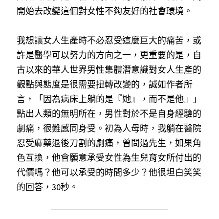
開始去改變這個對女性不夠友好的社會環境。
我想讓女人生產時不必忍受這麼巨大的痛苦，或
許是醫學可以努力的方向之一，更重要的是，自
古以來的華人世界男性集體潛意識對女人生產的
觀點與態度是很需要扭轉改變的，誠如作者所
言，「因為病床上躺的是『她』，而不是他』」
點出人類的無明所在，男性對於不是自身經驗的
劇痛，很難感同身受。初為人母時，我躺在醫院
忍受麻藥退後刀割的劇痛，曾問過先生，如果角
色互換，他會願意承受女性為生兒育女所付出的
代價嗎？他可以承受的時間多少？他很坦白笑笑
的回答，30秒。