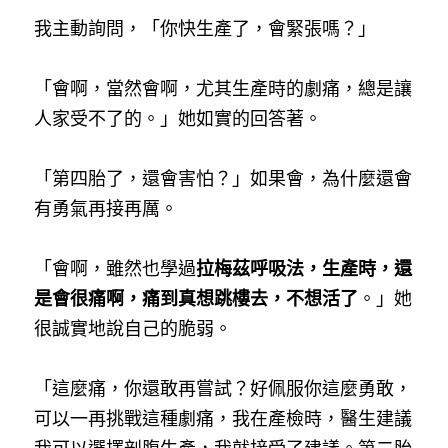
我主動詢問，「你快生產了，會緊張嗎？」
「會啊，當然會啊，尤其生產時的劇痛，總是讓
人家受不了的。」她如實的回答著。
「第四胎了，還會害怕？」如果會，為什麼還會
有勇氣再接再厲。
「會啊，雖然也學過
拉梅茲呼吸法，生產時，還
是會很痛啊，痛到真想跳樓去，不想活了
。」她
很誠實地說自己的脆弱。
「這麼痛，你還敢再嘗試？好佩服你這麼勇敢，
可以一再挑戰這種劇痛，我在產檢時，醫生建議