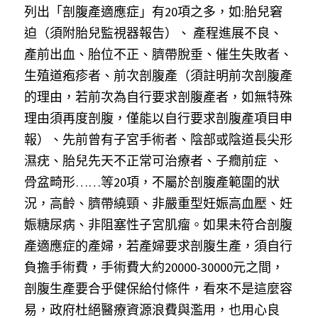
列出「剖腹產適應症」有20項之多，如:胎兒窘
迫（須附胎兒監視器報告）、 產程進展不良、 
產前出血、胎位不正、臍帶脫垂、催生失敗者、
生殖道疱疹者、前次剖腹產（須註明前次剖腹產
的理由，若前次為自行要求剖腹產者，如無特殊
理由須再度剖腹，僅能以自行要求剖腹產項目申
報）、先前曾有子宮手術者、陰部或陰道長尖形
濕疣、胎兒先天不正常可治療者、子癇前症 、
骨盆畸形……等20項，不屬於剖腹產範圍的狀
況，高齡、臍帶繞頸、非嚴重型妊娠高血壓、妊
娠糖尿病、非阻塞性子宮肌瘤。如果未符合剖腹
產適應症的產婦，若產婦要求剖腹生產，須自行
負擔手術費，手術費大約20000-30000元之間，
剖腹生產要合乎健保給付條件，看來不是這麼容
易，政府杜絕醫療資源浪費與濫用，也用心良