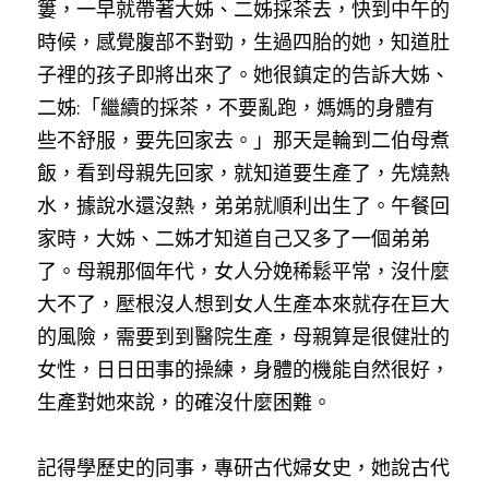
簍，一早就帶著大姊、二姊採茶去，快到中午的
時候，感覺腹部不對勁，生過四胎的她，知道肚
子裡的孩子即將出來了。她很鎮定的告訴大姊、
二姊:「繼續的採茶，不要亂跑，媽媽的身體有
些不舒服，要先回家去。」那天是輪到二伯母煮
飯，看到母親先回家，就知道要生產了，先燒熱
水，據說水還沒熱，弟弟就順利出生了。午餐回
家時，大姊、二姊才知道自己又多了一個弟弟
了。母親那個年代，女人分娩稀鬆平常，沒什麼
大不了，壓根沒人想到女人生產本來就存在巨大
的風險，需要到到醫院生產，母親算是很健壯的
女性，日日田事的操練，身體的機能自然很好，
生產對她來說，的確沒什麼困難。
記得學歷史的同事，專研古代婦女史，她說古代