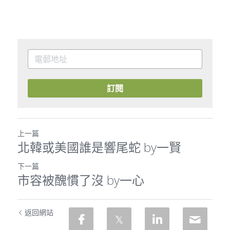
訂閱
上一篇
北韓或美國誰是響尾蛇 by一賢
下一篇
市容被醜慣了沒 by一心
返回網站