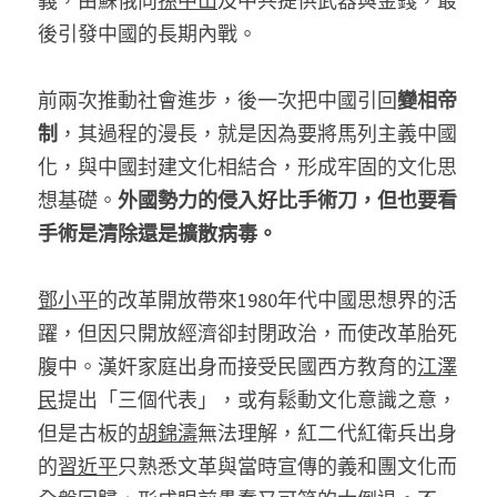
義，由蘇俄向
孫中山
及中共提供武器與金錢，最
後引發中國的長期內戰。 
前兩次推動社會進步，後一次把中國引回
變相帝
制
，其過程的漫長，就是因為要將馬列主義中國
化，與中國封建文化相結合，形成牢固的文化思
想基礎。
外國勢力的侵入好比手術刀，但也要看
手術是清除還是擴散病毒。
鄧小平
的改革開放帶來1980年代中國思想界的活
躍，但因只開放經濟卻封閉政治，而使改革胎死
腹中。漢奸家庭出身而接受民國西方教育的
江澤
民
提出「三個代表」，或有鬆動文化意識之意，
但是古板的
胡錦濤
無法理解，紅二代紅衛兵出身
的
習近平
只熟悉文革與當時宣傳的義和團文化而