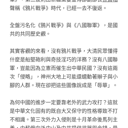
聲稱《鴉片戰爭》時代，已經一去不復返。 
全盤污名化《鴉片戰爭》與《八國聯軍》，是國
共的共同歷史觀。 
其實客觀的來看，沒有鴉片戰爭，大清民眾懂得
什麼是船堅砲利與奇技淫巧的洋務？沒有八國聯
軍，豈能因為立憲而催生出中華民國？沒有這兩
次「侵略」，神州大地上可能還蠕動著辮子與小
腳的人群。現在卻把這些圖像說成是「辱華」。 
為何中國的進步一定要靠老外的武力攻打？這就
是中華文化固有的既自大又保守的性格導致不打
不相識。第三次外力入侵則是十月革命後馬列主