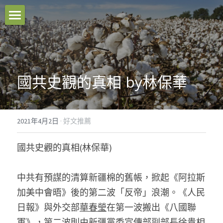
本站原創
好文推薦
國共史觀的真相 by林保華
影音分享
關於我們
2021年4月2日
·
好文推薦
臉書粉專
國共史觀的真相(林保華)
聯絡我們
中共有預謀的清算新疆棉的舊帳，掀起《阿拉斯
Facebook
加美中會晤》後的第二波「反帝」浪潮。《人民
日報》與外交部
華春瑩
在第一波搬出《八國聯
搜索
軍》，第二波則由新疆黨委宣傳部副部長
徐貴相