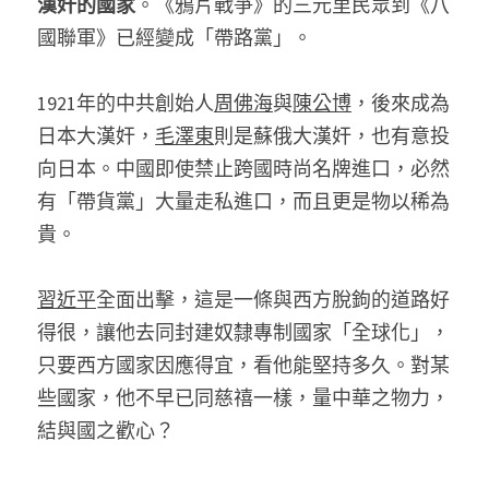
漢奸的國家
。《鴉片戰爭》的三元里民眾到《八
國聯軍》已經變成「帶路黨」。 
1921年的中共創始人
周佛海
與
陳公博
，後來成為
日本大漢奸，
毛澤東
則是蘇俄大漢奸，也有意投
向日本。中國即使禁止跨國時尚名牌進口，必然
有「帶貨黨」大量走私進口，而且更是物以稀為
貴。 
習近平
全面出擊，這是一條與西方脫鉤的道路好
得很，讓他去同封建奴隸專制國家「全球化」，
只要西方國家因應得宜，看他能堅持多久。對某
些國家，他不早已同慈禧一樣，量中華之物力，
結與國之歡心？