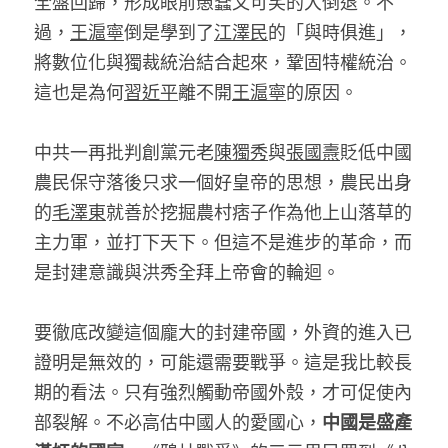
全盤回歸，形成眼前愚蠢又可笑的大倒退。不
過，
王滬寧
倒是學到了
江澤民
的「與時俱進」，
將數位化與獨裁統治結合起來，鞏固特權統治。
這也是為何
習近平
離不開
王滬寧
的原因。 
中共一再批判創黨元老
陳獨秀
與
張國燾
貶低中國
農民保守落後只求一個好皇帝的思想，農民出身
的
毛澤東
就善於挖掘農村痞子作為他上山落草的
主力軍，並打下天下。但這不是進步的革命，而
是封建意識與洪秀全拜上帝會的輪迴。 
要徹底改變這個龐大的封建帝國，外資的進入已
證明是無效的，可能還需要戰爭。這是我比較長
期的看法。只有強烈觸動帝國外殼，才可促使內
部裂解。不必高估中國人的愛國心，
中國是盛產