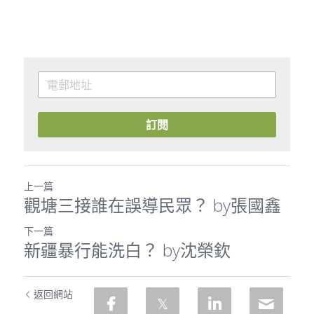
訂閱
上一篇
觀塘三接誰在誤導民眾？ by張國鑫
下一篇
新疆暴行能洗白？ by沈榮欽
返回網站