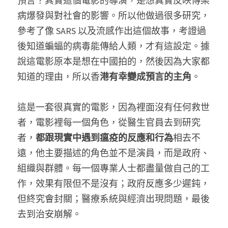
預言？其實這個電影的導演，是想真實反映傳染
病爆發與對社會的影響。所以他做過很多研究，
參考了像 SARS 以及流感作出這個故事，考證過
後知道蝙蝠的病毒能傳給人類，才有這設定。據
說這電影原本是想在中國拍的，然後因為大家都
知道的理由，所以香
港有幸變成預言的主角
。
這是一套很真實的電影，因為裡面沒有任何救世
者，電影裡每一個角色，從醫生官員去到研究
者，
都跟現實中遇到瘟疫的反應和行為
相去不
遠，他主要描述的角色並不是演員，而是政府、
組織與群體。每一個專業人士都盡量做自己的工
作，效果有限但不是沒有；政府反應多少遲鈍，
但終究會封關；醫療系統與經濟出現問題，最後
去到治安崩解。