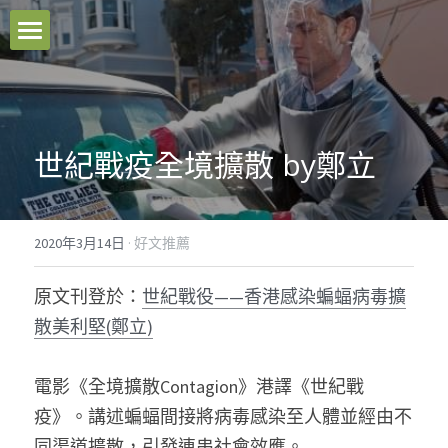
本站原創
好文推薦
世紀戰疫全境擴散 by鄭立
影音分享
關於我們
2020年3月14日
·
好文推薦
臉書粉專
原文刊登於：
世紀戰役——香港感染蝙蝠病毒擴
聯絡我們
散美利堅(鄭立)
Facebook
電影《全境擴散Contagion》港譯《世紀戰
疫》。講述蝙蝠間接將病毒感染至人體並經由不
搜索
同渠道擴散，引發連串社會效應。