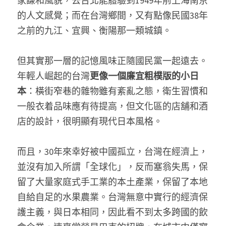
家謙和風貌，去台北能體驗到1949年前上海南京
的人文感覺；而在台灣鄉間，又有點像民國38年
之前的九江、宜興、衡陽那一類城鎮。
但其實那一層的記憶風味正隨國民黨一起遠去。
年輕人崛起的台灣
更像一個廉宜粗樸版的小日
本
：橫街窄巷的雜物雖有紊亂之態，衛生習慣和
一般衣着品味應有待提高，但文化區的店舖和酒
店的設計，很明顯有現代日本風格。
而且，30年來幸好被中國孤立，台灣在經濟上，
並沒有加入所謂「全球化」，反而塞翁失馬，保
留了大量家庭式手工業的本土產業，保留了本地
自給自足的水果農業。台灣無意中實行的經濟保
護主義，與日本相同，因此看不到太多跨國的飲