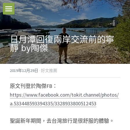
本站原創
好文推薦
日月潭回復兩岸交流前的寧
靜 by陶傑
影音分享
關於我們
2019年12月29日
·
好文推薦
臉書粉專
原文刊登於陶傑FB：
聯絡我們
https://www.facebook.com/tokit.channel/photos/
a.533448593394335/3328933800512453
Facebook
聖誕新年期間，去台灣旅行是很舒服的體驗。
搜索