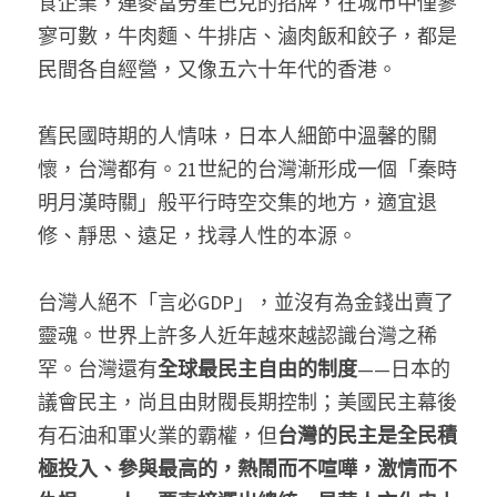
食企業，連麥當勞星巴克的招牌，在城市中僅寥
寥可數，牛肉麵、牛排店、滷肉飯和餃子，都是
民間各自經營，又像五六十年代的香港。
舊民國時期的人情味，日本人細節中溫馨的關
懷，台灣都有。21世紀的台灣漸形成一個「秦時
明月漢時關」般平行時空交集的地方，適宜退
修、靜思、遠足，找尋人性的本源。
台灣人絕不「言必GDP」，並沒有為金錢出賣了
靈魂。世界上許多人近年越來越認識台灣之稀
罕。台灣還有
全球最民主自由的制度
——日本的
議會民主，尚且由財閥長期控制；美國民主幕後
有石油和軍火業的霸權，但
台灣的民主是全民積
極投入、參與最高的，熱鬧而不喧嘩，激情而不