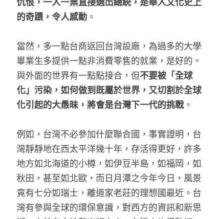
仇恨，一人一票直接選出總統，是華人文化史上
的奇蹟，令人感動
。
當然，多一點台商返回台灣設廠，為過多的大學
畢業生多提供一點非消費零售的就業，是好的。
與外面的世界有一點點接合，但
不要被「全球
化」污染，如何做到既屬於世界，又切割於全球
化引起的大愚昧，將會是台灣下一代的挑戰
。
例如，台灣不必參加什麼聯合國，事實證明，台
灣靜靜地在西太平洋幾十年，存活得更好，許多
地方如北海道的小樽，如伊豆半島，如福岡，如
秋田，甚至如北歐，而日月潭之今年今日，風景
竟有七分如瑞士，離道家老莊的理想國最近。台
灣有參與全球的環保意識，對西方的資訊和新思