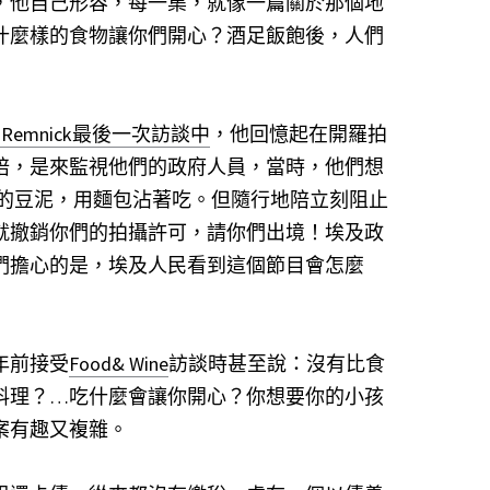
，他自己形容，每一集，就像一篇關於那個地
什麼樣的食物讓你們開心？酒足飯飽後，人們
 Remnick最後一次訪談中
，他回憶起在開羅拍
陪，是來監視他們的政府人員，當時，他們想
稀的豆泥，用麵包沾著吃。但隨行地陪立刻阻止
就撤銷你們的拍攝許可，請你們出境！埃及政
們擔心的是，埃及人民看到這個節目會怎麼
年前接受
Food& Wine
訪談時甚至說：沒有比食
料理？…吃什麼會讓你開心？你想要你的小孩
案有趣又複雜。