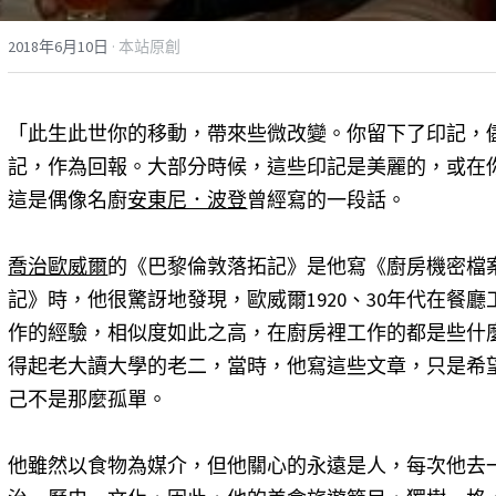
2018年6月10日
·
本站原創
「此生此世你的移動，帶來些微改變。你留下了印記，
記，作為回報。大部分時候，這些印記是美麗的，或在
這是偶像名廚
安東尼．波登
曾經寫的一段話。
喬治歐威爾
的《巴黎倫敦落拓記》是他寫《廚房機密檔
記》時，他很驚訝地發現，歐威爾1920、30年代在餐廳
作的經驗，相似度如此之高，在廚房裡工作的都是些什
得起老大讀大學的老二，當時，他寫這些文章，只是希
己不是那麼孤單。
他雖然以食物為媒介，但他關心的永遠是人，每次他去