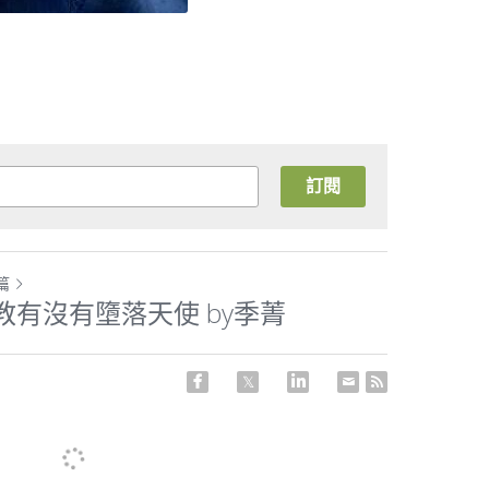
訂閱
篇
教有沒有墮落天使 by季菁