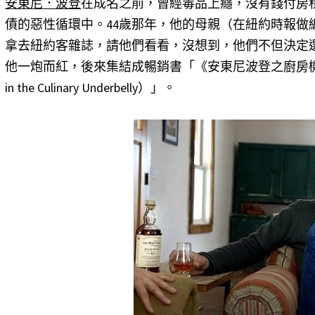
安東尼．波登
在成名之前，曾經毒品上癮，沒有錢付房
債的惡性循環中。44歲那年，他的母親（在紐約時報做
拿去紐約客雜誌，請他們看看，沒想到，他們不但決定
他一炮而紅，後來集結成暢銷書「《安東尼波登之廚房機密檔案》（Kitch
in the Culinary Underbelly）」。