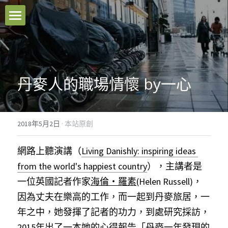
本站原創
好文推薦
丹麥人的職場情懷 by一心
影音分享
關於我們
2018年5月2日
·
本站原創
臉書粉專
網路上聽演講（
Living Danishly: inspiring ideas 
聯絡我們
from the world's happiest country
），主講者是
一位英國記者作家
海倫‧羅素
(Helen Russell)，
Facebook
因為丈夫在樂高的工作，而一起到丹麥旅居，一
年之中，她發揮了記者的功力，到處研究採訪，
搜索
2015年出了一本她的心得報告「丹麥一年發現的