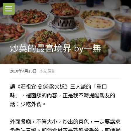
本站原創
好文推薦
炒菜的最高境界 by一無
影音分享
關於我們
2018年4月19日
·
本站原創
臉書粉專
讀
《莊祖宜·殳俏·梁文道》三人談的「重口
聯絡我們
味」
，裡面談的內容，正是我不時提醒親友的
話：少吃外食。
Facebook
外面餐廳，不管大小，炒出的菜色，一定要講求
搜索
色香味三絕。即使食材不是新鮮當季的，廚師就