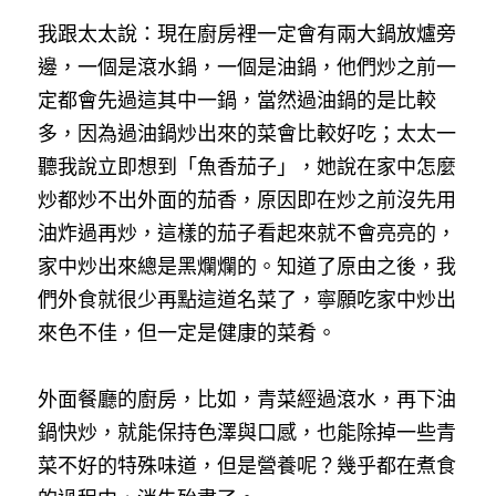
我跟太太說：現在廚房裡一定會有兩大鍋放爐旁
邊，一個是滾水鍋，一個是油鍋，他們炒之前一
定都會先過這其中一鍋，當然過油鍋的是比較
多，因為過油鍋炒出來的菜會比較好吃；太太一
聽我說立即想到「魚香茄子」，她說在家中怎麼
炒都炒不出外面的茄香，原因即在炒之前沒先用
油炸過再炒，這樣的茄子看起來就不會亮亮的，
家中炒出來總是黑爛爛的。知道了原由之後，我
們外食就很少再點這道名菜了，寧願吃家中炒出
來色不佳，但一定是健康的菜肴。
外面餐廳的廚房，比如，青菜經過滾水，再下油
鍋快炒，就能保持色澤與口感，也能除掉一些青
菜不好的特殊味道，但是營養呢？幾乎都在煮食