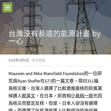
本站原創
好文推薦
台灣沒有長遠的能源計畫 by
一心
影音分享
關於我們
2018年4月8日
·
本站原創
臉書粉專
Maureen and Mike Mansfield Foundation的一位研
聯絡我們
究員Ryan Shaffer在
GTI的一篇文章
，探討311福
島核災後，台灣人選擇了比較激進廢核的民進黨
Facebook
候選人
蔡英文
，在日本，前首相
小泉純一郎
也因
為核災而堅定反核，但是，日本人卻沒有選擇
搜索
他，而選擇了在能源政策上比較保守的
安倍晉