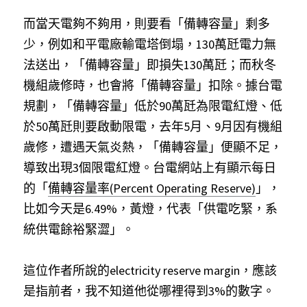
而當天電夠不夠用，則要看「備轉容量」剩多
少，例如和平電廠輸電塔倒塌，130萬瓩電力無
法送出，「備轉容量」即損失130萬瓩；而秋冬
機組歲修時，也會將「備轉容量」扣除。據台電
規劃，「備轉容量」低於90萬瓩為限電紅燈、低
於50萬瓩則要啟動限電，去年5月、9月因有機組
歲修，遭遇天氣炎熱，「備轉容量」便顯不足，
導致出現3個限電紅燈。台電網站上有顯示每日
的「
備轉容量率(Percent Operating Reserve)
」，
比如今天是6.49%，黃燈，代表「供電吃緊，系
統供電餘裕緊澀」。
這位作者所說的electricity reserve margin，應該
是指前者，我不知道他從哪裡得到3%的數字。