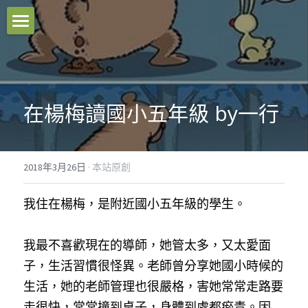
本站原創
好文推薦
在楊梅讀國小五年級 by一行
影音分享
關於我們
2018年3月26日
·
本站原創
臉書粉專
我住在楊梅，是附近國小五年級的學生。
聯絡我們
我最不喜歡現在的導師，她管太多，又太愛面
Facebook
子，生活習慣很怪異。老師曾分享她國小時候的
生活，她的老師管理也很嚴格，害她常常走路要
搜索
走很快，常常撞到桌子，身體到處都瘀青。因