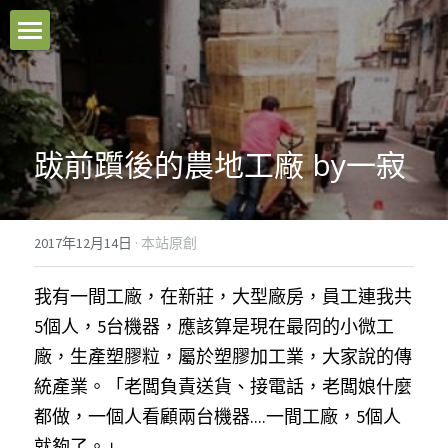
本站原創
好文推薦
跋前躓後的農地工廠 by一寂
影音分享
關於我們
2017年12月14日
·
本站原創
臉書粉專
我有一間工廠，在新莊，大型廠房，員工連我共
聯絡我們
5個人，5台機器，應該算是現在最冏的小微工
廠，生產塑膠粒，屬於塑膠加工業，大家說的傳
Facebook
統產業。「老闆負責送貨、接電話，老闆娘什麼
都做，一個人看顧兩台機器....一間工廠，5個人
搜索
就夠了。」