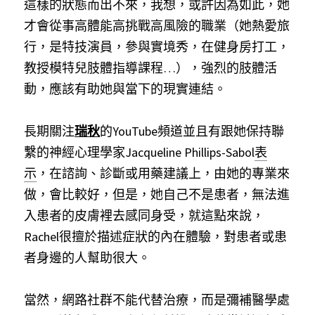
這樣的狀態而出不來，我想，或許因為如此，她
才會從事高體能高挑戰高風險的職業（她熱愛旅
行，是特技演員，參與實境秀，在健身房打工，
教授模特兒肢體指導課程…），強烈的肢體活
動，應該有助她與當下的現實連結。
長期關注
瑞秋
的YouTube頻道並且有跟她保持聯
繫的神經心理學家Jacqueline Phillips-Sabol
表
示
，在諮詢、診斷或用藥建議上，由她的專業來
做，會比較好，但是，她自己不是患者，無法進
入患者的皮膚裡去感同身受，就這點來說，
Rachel很擅於描述症狀的內在體驗，對患者或患
者身邊的人幫助很大。
當然，網路社群不能代替治療，而是彌補醫學處