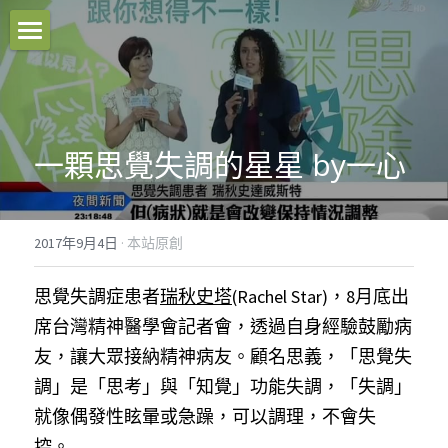
本站原創
好文推薦
一顆思覺失調的星星 by一心
影音分享
關於我們
2017年9月4日
·
本站原創
臉書粉專
思覺失調症患者
瑞秋史塔
(Rachel Star)，8月底出
聯絡我們
席台灣精神醫學會記者會，透過自身經驗鼓勵病
友，讓大眾接納精神病友。顧名思義，「思覺失
Facebook
調」是「思考」與「知覺」功能失調，「失調」
就像偶發性眩暈或急躁，可以調理，不會失
搜索
控。