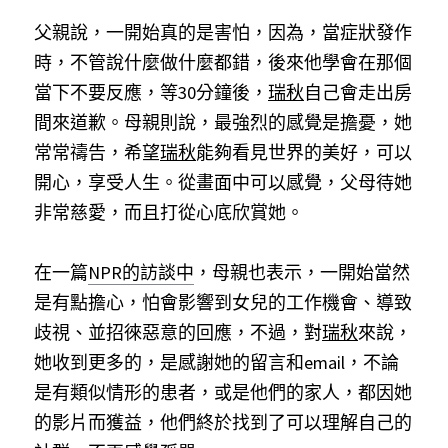
父親說，一開始真的是害怕，因為，當症狀發作
時，不管說什麼做什麼都錯，後來他學會在那個
當下不要反應，等30分鐘後，
瑞秋
自己會走出房
間來道歉。母親則說，最強烈的感覺是擔憂，她
常常禱告，希望
瑞秋
能夠看見世界的美好，可以
開心，享受人生。從畫面中可以感覺，父母待她
非常慈愛，而且打從心底欣賞她。
在一篇
NPR
的訪談中
，母親也表示，一開始當然
是有點擔心，怕會影響到女兒的工作機會、導致
歧視、並招徠惡意的回應，不過，對
瑞秋
來說，
她收到更多的，是感謝她的留言和email，不論
是有類似情形的患者，或是他們的家人，都因她
的影片而獲益，他們終於找到了可以理解自己的