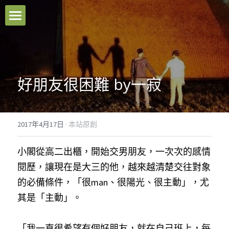
本站原創
好文推薦
好朋友很困難 by一寂
影音分享
關於我們
2017年4月17日
·
本站原創
臉書粉專
小閣從高二出櫃，開始交男朋友，一次次的感情
聯絡我們
閱歷，讓現在是大三的他，越來越清楚交往對象
的必備條件，「很man、很陽光、很主動」，尤
Facebook
其是「主動」。
搜索
「我一直很希望有個好朋友，就在自己班上，每