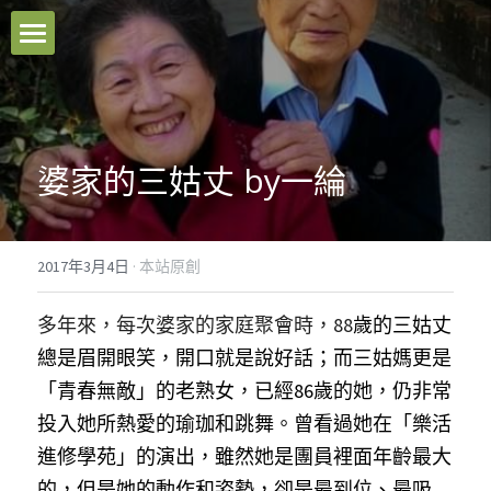
本站原創
好文推薦
婆家的三姑丈 by一綸
影音分享
關於我們
2017年3月4日
·
本站原創
臉書粉專
多年來，每次婆家的家庭聚會時，88
歲的三姑丈
聯絡我們
總是眉開眼笑，開口就是說好話；而三姑媽更是
「青春無敵」的老熟女，已經86歲的她，仍非常
Facebook
投入她所熱愛的瑜珈和跳舞。曾看過她在「樂活
進修學苑」的演出，雖然她是團員裡面年齡最大
搜索
的，但是她的動作和姿勢，卻是最到位、最吸