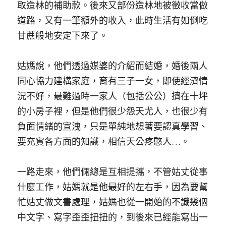
取造林的補助款。後來又部份造林地被徵收當做
道路，又有一筆額外的收入，此時生活有如倒吃
甘蔗般地安定下來了。 
姑媽說，他們透過媒婆的介紹而結婚，婚後兩人
同心協力建構家庭，育有三子一女，即使經濟情
況不好，最難過時一家人（包括公公）擠在十坪
的小房子裡，但是他們很少怨天尤人，也很少有
負面情緒的宣洩，只是單純地想著要認真學習、
要充實各方面的知識，相信天公疼憨人…。
一路走來，他們倆總是互相提攜，不管姑丈從事
什麼工作，姑媽就是他最好的左右手，因為要幫
忙姑丈做文書處理，姑媽也從一開始的不識幾個
中文字、寫字歪歪扭扭的，到後來已經能寫出一