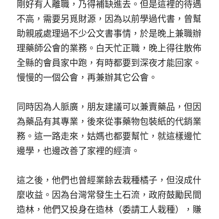
剛好有人離職，乃得補缺進去。但是這裡的待遇
不高，需要另覓財源，因為以前學過代書，曾幫
助親戚處理過不少公文書事情，於是晚上兼職辦
理藥師公會的業務。白天忙正職，晚上得往散佈
全縣的會員家中跑，有時都要到深夜才能回家。
慢慢的一個公會，再兼辦其它公會。
同時因為人脈廣，朋友建議可以兼賣藥品，但因
為藥品有其專業，後來從事藥物包裝紙的代銷業
務。這一路走來，姑媽也都要幫忙，就這樣邊忙
邊學，也邊改善了家裡的經濟。 
這之後，他們也曾經業餘去栽種橘子，但沒成什
麼收益。因為台灣常發生土石流，政府鼓勵民間
造林，他們又投身在造林（委請工人栽種），賺