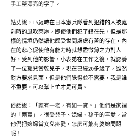
手工整漂亮的字了。
姑丈說，15
歲時在日本憲兵隊看到犯錯的人被處
罰時的風吹雨淋，即使他們犯了錯在先，但是那
樣的情境仍然讓他感受世間處處有苦的存在，內
在的悲心促使他有能力時就想盡微薄之力對人
好，受到他的影響，小表弟在工作之後，就認養
了一位孤兒當乾兒子，現在已經20多歲了，雖然
對方要求見面，但是他們覺得並不需要，我是誰
不重要，可以幫上忙才是可貴。
俗話說：「家有一老，有如一寶。」他們是家裡
的「兩寶」，很受兒子、媳婦、孫子的喜愛。當
他們把媳婦當女兒疼愛，怎麼可能有婆媳問題
呢！