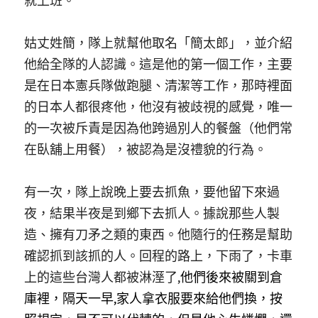
就上班。 
姑丈姓簡，隊上就幫他取名「簡太郎」，並介紹
他給全隊的人認識。這是他的第一個工作，主要
是在日本憲兵隊做跑腿、清潔等工作，那時裡面
的日本人都很疼他，他沒有被歧視的感覺，唯一
的一次被斥責是因為他跨過別人的餐盤（他們常
在臥舖上用餐），被認為是沒禮貌的行為。
有一次，隊上說晚上要去抓魚，要他留下來過
夜，結果半夜是到鄉下去抓人。據說那些人製
造、擁有刀矛之類的東西。他隨行的任務是幫助
確認抓到該抓的人。回程的路上，下雨了，卡車
上的這些台灣人都被淋溼了,
他們後來被關到倉
庫裡，隔天一早,家人拿衣服要來給他們換，按