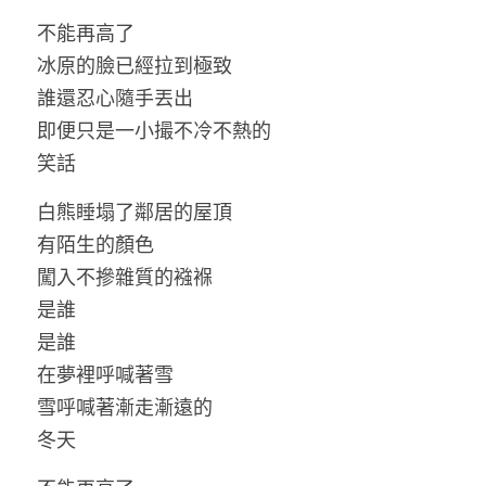
不能再高了
冰原的臉已經拉到極致
誰還忍心隨手丟出
即便只是一小撮不冷不熱的
笑話 
白熊睡塌了鄰居的屋頂
有陌生的顏色
闖入不摻雜質的襁褓
是誰
是誰
在夢裡呼喊著雪
雪呼喊著漸走漸遠的
冬天 