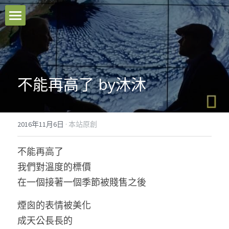
本站原創
好文推薦
不能再高了 by沐沐
影音分享
關於我們
2016年11月6日
·
本站原創
臉書粉專
不能再高了
聯絡我們
我們對溫度的標價
在一個接著一個季節被賤售之後 
Facebook
煙囪的表情被美化
搜索
成天公長長的