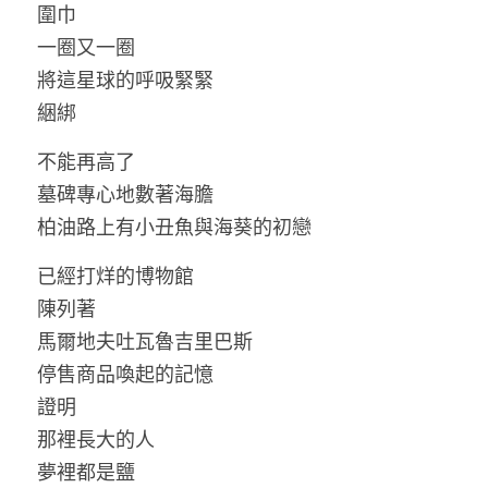
圍巾
一圈又一圈
將這星球的呼吸緊緊
綑綁 
不能再高了
墓碑專心地數著海膽
柏油路上有小丑魚與海葵的初戀 
已經打烊的博物館
陳列著
馬爾地夫吐瓦魯吉里巴斯
停售商品喚起的記憶
證明
那裡長大的人
夢裡都是鹽 