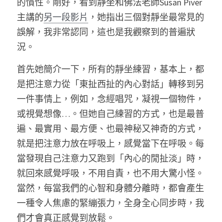
的慣性。剛好，看到靜坐和佛法老師Susan Piver
主講的
另一段影片
，她指出三個對靜坐最常見的
誤解，我非常認同，這也是我觀察到的普遍狀
況。 
首先她簡介一下，所有的靜坐練習，基本上，都
是把注意力從「東扯西扯的內心對話」轉移到另
一件事情上，例如，念經唱咒，凝視一個物件，
或視覺想像…。但她自己練習的方式，也是最普
遍、最實用、最方便、也最神秘又神奇的方式，
就是把注意力放在呼吸上，感覺當下在呼吸。每
當發現自己注意力又跑到「內心的閒扯淡」時，
就回來感覺呼吸，不用自責，也不用大驚小怪。
當然，每當我們的心智和身體分離時，都會產生
一種令人焦慮的緊繃張力，全身全心同步時，我
們才會真正感覺到放鬆。 