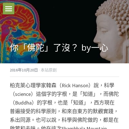
本站原創
好文推薦
你「佛陀」了沒？ by一心
影音分享
關於我們
2016年10月20日
·
本站原創
臉書粉專
柏克萊心理學家韓森（Rick Hanson）說，科學
聯絡我們
（science）這個字的字根，是「知道」，而佛陀
（Buddha）的字根，也是「知道」，西方現在
Facebook
普遍接受的科學原則，和來自東方的默觀實踐，
系出同源。也可以說，科學與佛陀做的，都是在
搜索
啟蒙和去昧。他在這次Shambhala Mountain 