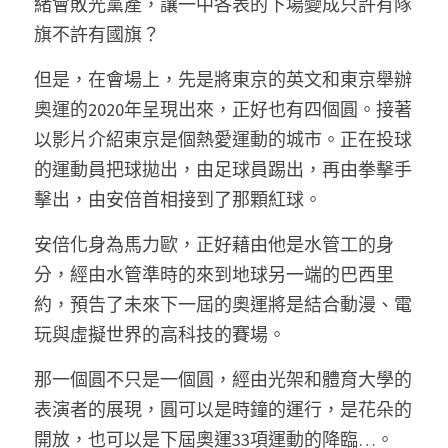
緒會敗光黨產，讓一中各表的下場變成只許有隊
旗不許有國旗？ 
但是，在會場上，先是將東京的英文和東京舉辦
奧運的2020年呈現出來，正好也有四個圓。接著
以影片介紹東京是個熱愛運動的城市。正在投球
的運動員把球拋出，由足球員踢出，再由拳擊手
擊出，由安倍首相接到了那顆紅球。
安倍化身為馬力歐，正好藉由他是水管工的身
分，經由水管準時的來到地球另一端的巴西里
約，預告了未來下一屆的奧運將是結合動漫、電
玩與虛擬世界的高科技的賽場。 
那一個圓不只是一個圓，經由光架和體育大學的
表演者的展現，圓可以是時鐘的運行，是花朵的
開放，也可以是下屆奧運33項運動的降臨…。