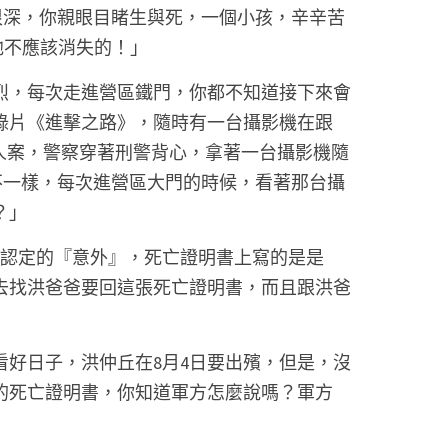
觸很深，你親眼目睹生與死，一個小孩，辛辛苦
.他不應該消失的！」 
烈，每次走進營區鐵門，你都不知道接下來會
錄片《進擊之路》，隨時有一台攝影機在跟
工人案，警察穿著刑警背心，拿著一台攝影機隨
很不一樣，每次進營區大門的時候，看著那台攝
」 
方認定的『意外』，死亡證明書上寫的是是
去找洪爸爸要回這張死亡證明書，而且跟洪爸
好日子，洪仲丘在8月4日要出殯，但是，沒
的死亡證明書，你知道軍方怎麼說嗎？軍方