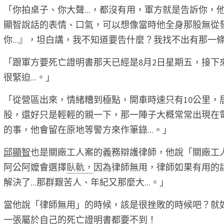
「你拍桌子、你大聲...，都沒有用，軍方就是告訴你，他
顯智說話的表情、口氣，可以想像當時他全身那股無從
你...』，坦白講，我不知道要告什麼？我找不出有那一條
「跟軍方要死亡證明書那天已經是8月2日星期五，接下
很緊迫...。」 
「從營區出來，情緒糟到極點，開車時速只有10公里，
股，還好只是輕輕的親一下，那一陣子大概常常出現在
的事，他會留在原地等警方來作筆錄...。」 
邱顯智
也是關廠工人案的義務辯護律師，他說「關廠工人
阿公阿嬤會選擇
臥軌，
因為律師無用，律師如果有用的
解決了...那群艱苦人、年紀又那麼大...。」 
當他說「律師無用」的時候，該是很挫敗的時候吧？就
一張屬於自己的死亡證明書都要不到！ 