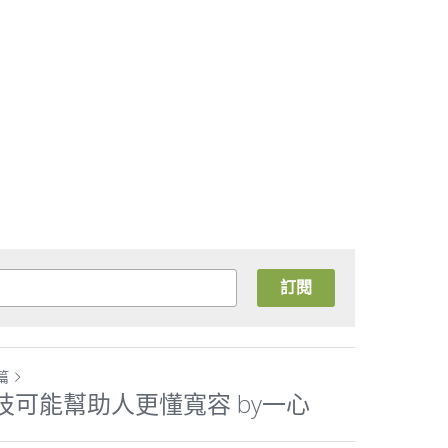
訂閱
篇
技可能幫助人更懂寬容 by一心