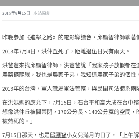
2016年8月15日
·
本站原創
昨晚參加《進擊之路》的電影導讀會，
邱顯智
律師聊著
2013年7月4日，
洪仲丘
死了，距離退伍日只有兩天。 
洪爸爸來找
邱顯智
律師，洪爸爸說「我家孩子放假都在灑農
農藥摘龍眼，我也是農家子弟，我知道農家子弟的個性
2013年的台灣，軍人隸屬軍法管轄，與民間司法體系兩
在洪媽媽的應允下，7月15日，
石台平
和
高大成
在台中
想像洪仲丘被關禁閉，170公分長、140公分寬的空間，
被熱死的。」 
7月15日那天，也是
邱顯智
小女兒滿月的日子，「上午