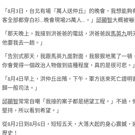
「8月3日，台北有場『萬人送仲丘』的晚會，我想能夠
客全部都穿白衫...晚會現場25萬人...。」
邱顯智
大概被嚇
「那天晚上，我接到洪爸爸的電話，洪爸爸說
馬英九
明
他要我去一趟。」 
「告別式那天，我跟馬英九面對面，我狠狠地罵了一頓，
你會覺得一個政治人物做到這種程度，真的是很可悲。」
「8月4日早上，洪仲丘出殯，下午，軍方送來死亡證明書
歸一般司法。」 
邱顯智
常常自嘲「我接的案子都是絕望工程。」不過，
堅持，所以看到希望。」 
從8月2日到8月6日，短短五天，大落大起的身心震撼，
歷史！ 