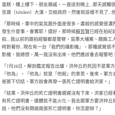
蛋糕，樓上樓下、朋友親戚，一直送到晚上...那天感
苦晟（tshiânn）大漢，交給政府，然後就這樣不見了..
「那時候，軍中的氣氛跟外面差很多，肅殺的感覺很濃
發生什麼事，會驚耶！還好，那時候
蘇哲賢
已經在拍紀
拍....我以前的跟拍經驗都是警察，苗栗大埔案、關廠
時對著你...現在有一台『我們的攝影機』，那種感覺
影機，我總想，萬一我沒有出來，他們應該會去報警吧？
「7月26日，解剖鑑定報告出爐，洪仲丘的死因不是軍
『他為』，『他為』就是『他殺』的意思。後來，軍方
爸簽下切結，軍方說會再發一張死亡證明書給洪家。」 
「結果，洪仲丘的死亡證明書遲遲沒有下來，洪家已經看
有死亡證明書，遺體就不能火化。我去跟軍方要洪仲丘
說，他們沒有開過兩張死亡證明書，你怎麼辦？」 