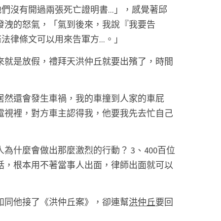
們沒有開過兩張死亡證明書...」，感覺著邱
發洩的怒氣，「氣到後來，我說『我要告
法律條文可以用來告軍方...。」 
來就是放假，禮拜天洪仲丘就要出殯了，時間
居然還會發生車禍，我的車撞到人家的車屁
電視裡，對方車主認得我，他要我先去忙自己
為什麼會做出那麼激烈的行動？ 3、400百位
話，根本用不著當事人出面，律師出面就可以
如同他接了《洪仲丘案》，卻連幫
洪仲丘
要回