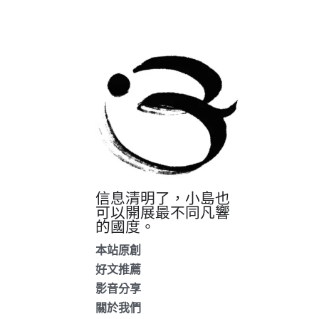
信息清明了，小島也
可以開展最不同凡響
的國度。
本站原創
好文推薦
影音分享
關於我們