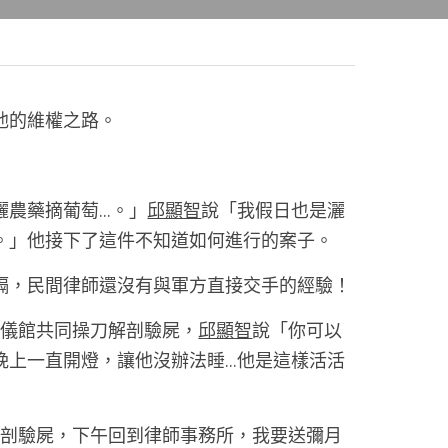
他的維權之路。 
藥摘葡萄...。」
邱顯智
說「我假日也是灑
。」他接下了這件不知道如何進行的案子。 
隔，民間律師還沒有與軍方直接交手的經驗！ 
殯儀館共同操刀解剖驗屍，
邱顯智
說「你可以
晚上一直開燈，讓他沒辦法睡...他是這樣活活
解剖驗屍，下午回到律師事務所，我要送彌月