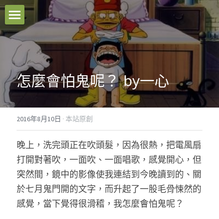
本站原創
好文推薦
怎麼會怕鬼呢？ by一心
影音分享
關於我們
2016年8月10日
·
本站原創
臉書粉專
晚上，洗完頭正在吹頭髮，因為很熱，把電風扇
聯絡我們
打開對著吹，一面吹、一面唱歌，感覺開心，但
突然間，鏡中的影像使我連結到今晚讀到的、關
Facebook
於七月鬼門開的文字，而升起了一股毛骨悚然的
感覺，當下覺得很滑稽，我怎麼會怕鬼呢？ 
搜索