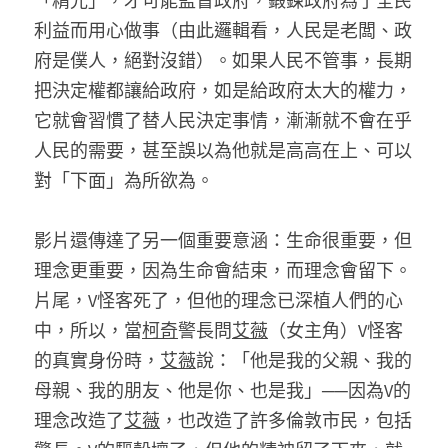
「精光」，才可能監督政府，鍛鍊政府為了全民
利益而用心做事（由此邏輯看，人民是老闆、政
府是僕人，絕對沒錯）。如果人民不管事，長期
把決定權都讓給政府，如是給政府太大的權力，
它就會習慣了替人民決定事情，漸漸就不會在乎
人民的需要，甚至誤以為他就是高高在上、可以
對「下面」為所欲為。
影片還傳達了另一個重要意涵：生命很重要，但
理念更重要，因為生命會結束，而理念會留下。
片尾，V怪客死了，但他的理念已深植人們的心
中，所以，當
柯奇
警長問
艾薇
（女主角）V怪客
的真實身份時，
艾薇
說：「他是我的父親、我的
母親、我的朋友、他是你、也是我」──因為V的
理念改造了
艾薇
，也改造了許多倫敦市民，包括