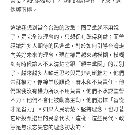
警長。V的驅殼壞了，但他的精神留了下來，就
像
鄭南榕
。
這讓我想到當今台灣的政黨：國民黨就不用說
了，是完全沒理念的，只想保有既得利益；而曾
經讓許多人期待的民進黨，對於如何引導台灣走
向美好未來的理念，現在卻是越來越模糊，模糊
到有時候讓人不太清楚它跟「親中黨國」的差別
了。越來越多人缺乏思考與是非判斷能力，他們
崇拜權力，像綿羊般順從、麻木和不負責任，他
們說我沒有權力所以不用負責，他們不承認監督
不力，他們不會化被動為主動，他們選擇「盲從
才是省力」。如果人民清楚、堅持理念，也盯著
它所投票選出的民意代表，這樣，這些民代、政
黨是無法忘失它的理念初衷的。