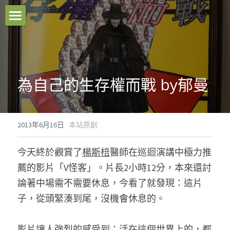
本站原創
好文推薦
為自己的生存權而戰 by郁曼
影音分享
關於我們
2013年6月16日
·
本站原創
臉書粉專
今天終於觀賞了
楊斯棓
醫師在巡迴演講中極力推
聯絡我們
薦的影片「V怪客」。片長2小時12分，本來還討
論著中場需不需要休息，今看了就發現：這片
Facebook
子，從頭緊湊到尾，沒機會休息的。
搜索
影片讓人強烈的感受到：活在這個世界上的，都