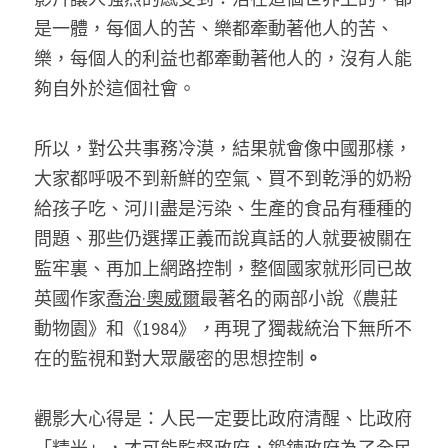
是一體，每個人的苦、樂都牽動著他人的苦、
樂，每個人的利益也都牽動著他人的，沒有人能
夠自外於這個社會。
所以，對公共事務冷漠，結果就會像中國那樣，
大家都呼吸不到新鮮的空氣、買不到乾淨的奶粉
給孩子吃、河川盡是污染、生產的食品有種種的
問題、那些仍選擇正義而說真話的人就要被關在
監牢裏、再加上網路控制，整個國家就形同已故
英國作家
喬治·奧威爾
最著名的兩部小說《農莊
動物園》和《1984》
，
再現了獨裁統治下無所不
在的監視和對大眾嚴密的思想控制
。
觀影大心得是：人民一定要比政府清醒、比政府