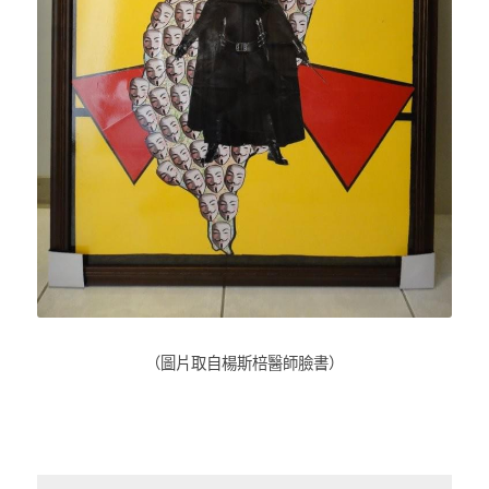
（圖片取自楊斯棓醫師臉書）