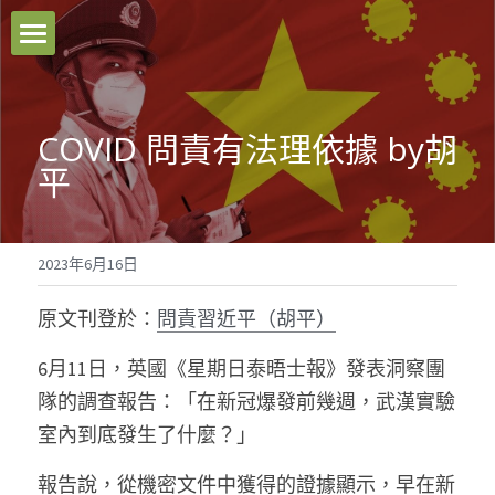
本站原創
好文推薦
COVID 問責有法理依據 by胡
平
影音分享
關於我們
2023年6月16日
臉書粉專
原文刊登於：
問責習近平（胡平）
聯絡我們
6月11日，英國《星期日泰晤士報》發表洞察團
隊的調查報告：「在新冠爆發前幾週，武漢實驗
Facebook
室內到底發生了什麼？」
搜索
報告說，從機密文件中獲得的證據顯示，早在新