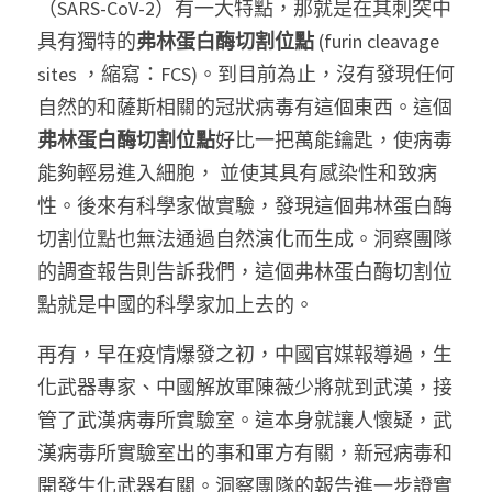
（SARS-CoV-2）有一大特點，那就是在其刺突中
具有獨特的
弗林蛋白酶切割位點
 (furin cleavage 
sites ，縮寫：FCS)。到目前為止，沒有發現任何
自然的和薩斯相關的冠狀病毒有這個東西。這個
弗林蛋白酶切割位點
好比一把萬能鑰匙，使病毒
能夠輕易進入細胞， 並使其具有感染性和致病
性。後來有科學家做實驗，發現這個弗林蛋白酶
切割位點也無法通過自然演化而生成。洞察團隊
的調查報告則告訴我們，這個弗林蛋白酶切割位
點就是中國的科學家加上去的。
再有，早在疫情爆發之初，中國官媒報導過，生
化武器專家、中國解放軍陳薇少將就到武漢，接
管了武漢病毒所實驗室。這本身就讓人懷疑，武
漢病毒所實驗室出的事和軍方有關，新冠病毒和
開發生化武器有關。洞察團隊的報告進一步證實