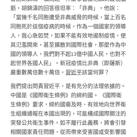
筋，胡錦濤的回答很坦率：「非典」。他說：
「當幾千名同胞遭受非典威脅的時候，當上百名
同胞死於這個疫病的時候，作為一個國家的領導
人，我心急如焚，如果不能有效地遏制疫情，使
其氾濫開來，甚至擴散到國際社會，那麼作為中
國的領導人，我們對不起13億中國人民，也對不
起世界各國人民」。新冠疫情比非典（即薩斯）
嚴重數萬倍數十萬倍，
習近平
該當何罪？
我們提出問責習近平，是有充分的法理依據的。
中國是《國際衛生條例》的締約國。 《國際衛
生條例》要求，締約國需及時、有效地向世界衛
生組織通報在本國出現的，可能構成國際關注的
突發公共衛生事件。如不履行此義務，將會引發
相關國家責任問題，從而帶來受害國或受影響國