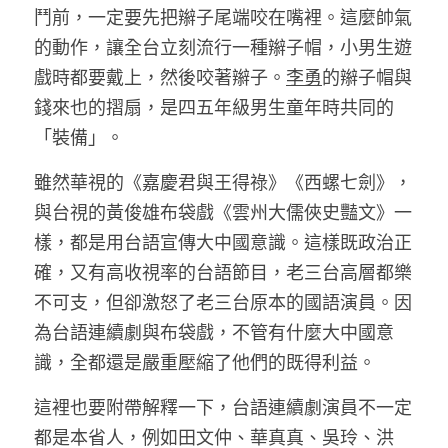
鬥前，一定要先把辮子尾端咬在嘴裡。這麼帥氣
的動作，讓全台立刻流行一種辮子帽，小男生遊
戲時都要戴上，然後咬著辮子。
李勇
的辮子帽與
錢來也的摺扇，是四五年級男生童年時共同的
「裝備」。 
雖然華視的《嘉慶君與王得祿》《西螺七劍》，
與台視的黃俊雄布袋戲《雲州大儒俠史豔文》一
樣，都是用台語宣傳大中國意識。這樣既政治正
確，又有高收視率的台語節目，老三台高層都樂
不可支，但卻激怒了老三台原本的國語演員。因
為台語連續劇與布袋戲，不管有什麼大中國意
識，全都還是嚴重壓縮了他們的既得利益。 
這裡也要附帶解釋一下，台語連續劇演員不一定
都是本省人，例如田文仲、華真真、吳玲、洪