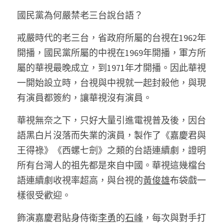
國民黨為何嚴禁老三台說台語？ 
戒嚴時代的老三台，省政府所屬的台視在1962年
開播，國民黨所屬的中視在1969年開播，軍方所
屬的華視最晚成立，到1971年才開播。因此華視
一開始設立時，台視與中視就一起封殺他，與現
有演員都簽約，讓華視沒有演員。 
華視無奈之下，只好大量引進電視普及後，因台
語黑白片沒落而失業的演員，製作了《嘉慶君與
王得祿》《西螺七劍》之類的台語連續劇，證明
所有台灣人的祖先都是來自中國。華視這幾檔台
語連續劇收視率超高，與台視的
黃俊雄
布袋戲一
樣很受歡迎。 
飾演嘉慶君貼身侍衛
李勇
的
石峰
，每次與對手打