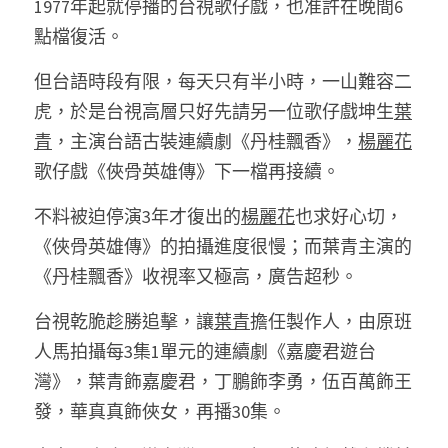
1977年起就停播的台視歌仔戲，也准許在晚間6
點檔復活。 
但台語時段有限，每天只有半小時，一山難容二
虎，於是台視高層只好先請另一位歌仔戲坤生
葉
青
，主演台語古裝連續劇《丹桂飄香》，
楊麗花
歌仔戲《俠骨英雄傳》下一檔再接續。 
不料被迫停演3年才復出的
楊麗花
也求好心切，
《俠骨英雄傳》的拍攝進度很慢；而葉青主演的
《丹桂飄香》收視率又極高，廣告超秒。 
台視乾脆趁勝追擊，讓
葉青
擔任製作人，由原班
人馬拍攝每3集1單元的連續劇《嘉慶君遊台
灣》，葉青飾嘉慶君，丁鵬飾李勇，伍百萬飾王
發，華真真飾俠女，再播30集。 