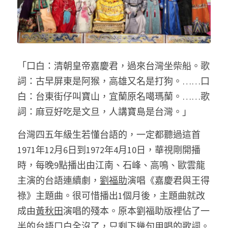
「口白：清朝皇帝嘉慶君，過來台灣坐柴船。歌
詞：古早屏東是阿猴，高雄又名是打狗。……口
白：台東街仔叫寶山，宜蘭原名噶瑪蘭。……歌
詞：麻豆好吃是文旦，人講寶島是台灣。」 
台灣四五年級生若懂台語的，一定都聽過這首
1971年12月6日到1972年4月10日，華視剛開播
時，每晚9點播出由江南、石峰、高鳴、歐雲龍
主演的台語連續劇，
劉福助
演唱《嘉慶君與王得
祿》主題曲。很可惜播出1個月後，主題曲就改
成由
黃秋田
演唱的殘本。原本劉福助版裡佔了一
半的台語口白全沒了，只剩下幾句用唱的歌詞。 