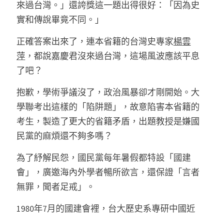
來過台灣。」還誇獎這一題出得很好：「因為史
實和傳說畢竟不同。」 
正確答案出來了，連本省籍的台灣史專家
楊雲
萍
，都說嘉慶君沒來過台灣，這場風波應該平息
了吧？ 
抱歉，學術爭議沒了，政治風暴卻才剛開始。大
學聯考出這樣的「陷阱題」，故意陷害本省籍的
考生，製造了更大的省籍矛盾，出題教授是嫌國
民黨的麻煩還不夠多嗎？ 
為了紓解民怨，國民黨每年暑假都特設「國建
會」，廣邀海內外學者暢所欲言，還保證「言者
無罪，聞者足戒」。 
1980年7月的國建會裡，台大歷史系專研中國近