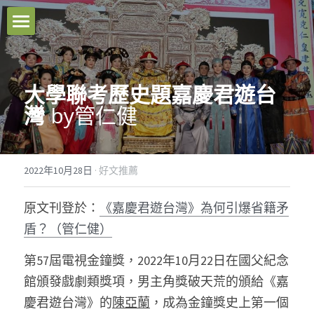
本站原創
好文推薦
大學聯考歷史題嘉慶君遊台
灣 
by管仁健 
影音分享
關於我們
2022年10月28日
·
好文推薦
臉書粉專
原文刊登於：
《嘉慶君遊台灣》為何引爆省籍矛
聯絡我們
盾？（管仁健）
第57屆電視金鐘獎，2022年10月22日在國父紀念
Facebook
館頒發戲劇類獎項，男主角獎破天荒的頒給《嘉
搜索
慶君遊台灣》的
陳亞蘭
，成為金鐘獎史上第一個