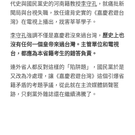
代史與國民黨史的河南籍教授
李守孔
，就痛批新
聞局與台視失職，放任違背史實的《嘉慶君遊台
灣》在電視上播出，戕害莘莘學子。 
李守孔
強調不僅是嘉慶君沒來過台灣，
歷史上也
沒有任何一個皇帝來過台灣。主管單位和電視
台，都應為本省籍考生的錯答負責。
連外省人都反對這樣的「陷阱題」，國民黨於是
又改為冷處理，讓《嘉慶君遊台灣》這個引爆省
籍矛盾的考題爭議，從此就在主流媒體銷聲匿
跡，只剩黨外雜誌還在繼續沸騰了。 