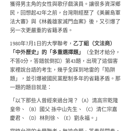
獲得男主角的女性與歌仔戲演員。讓很多資深鄉
民，回想起42年之前，台灣剛經歷了《美麗島軍
法大審》與《林義雄家滅門血案》後，又引爆了
另一次更嚴重的省籍矛盾。 
1980年7月1日的大學聯考，
乙丁組（文法商）
「中外歷史」的「多重選擇題」
（全對才給分，
不答0分，答錯就倒扣）第43題，出現了這個害
家裡說台語的考生，幾乎全踩到地雷的「陷阱
題」，並引爆被國民黨壓制多年的省籍矛盾。那
一題的題目就是： 
「以下那些人曾經來過台灣？（A）清高宗乾隆
皇帝、（B）國父 孫中山先生、（C）清仁宗嘉
慶君、（D）林則徐、（E）劉永福。」 