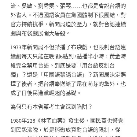
流、吳敏、劉秀雯、張琴……也都是會說台語的
外省人。不過國語演員在黨國體制下很團結，對
官方持續抗爭，新聞局迫於壓力，就對台語連續
劇與布袋戲展開大屠殺。 
1973年新聞局不但禁播了布袋戲，也限制台語連
續劇每天只能在晚間6點到7點播半小時，黃金時
段完全禁用台語。到底是要「用台語反制台
獨」？還是「用國語禁絕台語」？新聞局決定選
擇了後者，把台語奉送給了還在萌芽的黨外，也
成了日後民進黨崛起的基礎。 
為何只有本省籍考生會踩到陷阱？ 
1980年228《林宅血案》發生後，國民黨也警覺
到民怨沸騰，於是稍微放寬對台語的限制，從