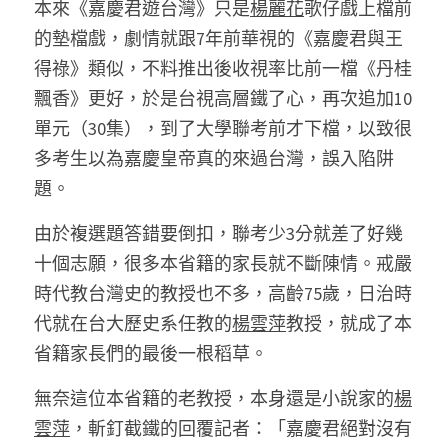
本來《嘉慶君遊台灣》只是
楊麗花
歌仔戲上檔前
的墊檔戲，劇情就跟7年前華視的《嘉慶君與王
得祿》類似，不料推出後收視率比前一檔《丹桂
飄香》更好，於是台視高層鐵了心，再次追加10
單元（30集），到了大學聯考前才下檔，以致很
多考生以為嘉慶皇帝真的來過台灣，誤入陷阱
題。 
由於複選題答錯要倒扣，聯考少3分就差了好幾
十個志願，很多本省籍的家長就不斷陳情。戒嚴
時代教台灣史的教授也不多，高齡75歲，日治時
代就在台大歷史系任教的
楊雲萍
教授，就成了本
省籍家長們的最後一根稻草。 
無奈這位本省籍的老教授，本身還是小說家的
楊
雲萍
，斬釘截鐵的回覆記者：「嘉慶君絕對沒有