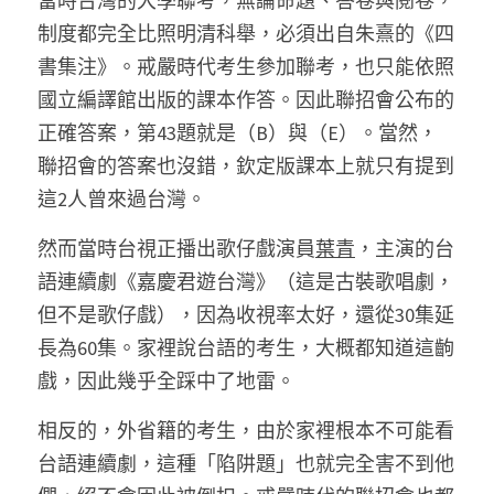
當時台灣的大學聯考，無論命題、答卷與閱卷，
制度都完全比照明清科舉，必須出自朱熹的《四
書集注》。戒嚴時代考生參加聯考，也只能依照
國立編譯館出版的課本作答。因此聯招會公布的
正確答案，第43題就是（B）與（E）。當然，
聯招會的答案也沒錯，欽定版課本上就只有提到
這2人曾來過台灣。 
然而當時台視正播出歌仔戲演員
葉青
，主演的台
語連續劇《嘉慶君遊台灣》（這是古裝歌唱劇，
但不是歌仔戲），因為收視率太好，還從30集延
長為60集。家裡說台語的考生，大概都知道這齣
戲，因此幾乎全踩中了地雷。 
相反的，外省籍的考生，由於家裡根本不可能看
台語連續劇，這種「陷阱題」也就完全害不到他