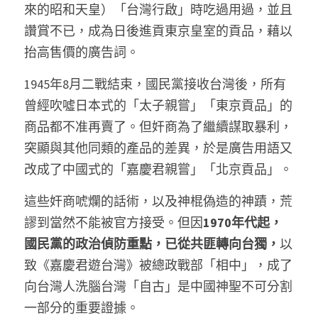
來的昭和天皇）「台灣行啟」時吃過用過，並且
讚賞不已，成為日後進貢東京皇室的貢品，藉以
抬高售價的廣告詞。 
1945年8月二戰結束，國民黨接收台灣後，所有
曾經吹噓日本式的「太子親嘗」「東京貢品」的
商品都不准再賣了。但奸商為了繼續謀取暴利，
突顯與其他同類的產品的差異，於是廣告用語又
改成了中國式的「嘉慶君親嘗」「北京貢品」。 
這些奸商唬爛的話術，以及神棍偽造的神蹟，荒
謬到當然不能被官方接受。但因
1970年代起，
國民黨的政治偵防重點，已從共匪轉向台獨，
以
致《嘉慶君遊台灣》被總政戰部「相中」，成了
向台灣人洗腦台灣「自古」是中國神聖不可分割
一部分的重要證據。 