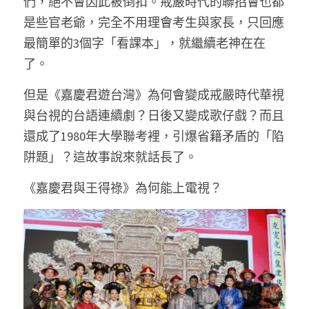
們，絕不會因此被倒扣。戒嚴時代的聯招會也都
是些官老爺，完全不用理會考生與家長，只回應
最簡單的3個字「看課本」，就繼續老神在在
了。 
但是《嘉慶君遊台灣》為何會變成戒嚴時代華視
與台視的台語連續劇？日後又變成歌仔戲？而且
還成了1980年大學聯考裡，引爆省籍矛盾的「陷
阱題」？這故事說來就話長了。 
《嘉慶君與王得祿》為何能上電視？ 