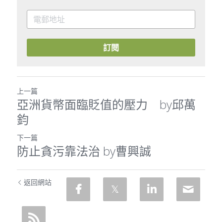
訂閱
上一篇
亞洲貨幣面臨貶值的壓力 by邱萬
鈞
下一篇
防止貪污靠法治 by曹興誠
返回網站