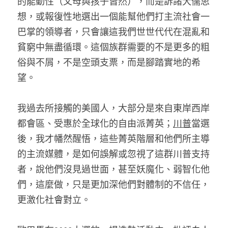
的能動性（父母與孩子皆然），而是訴諸犬儒思
想，或報復性地選出一個能幫他們打主流社會一
巴掌的領導者，只會讓這我們世世代代在混亂和
貧窮中無盡循環。這個族群需要的不是更多的粗
俗與不屑，不是空頭支票，而是腳踏實地的希
望。
我過去所接觸的美國人，大部分是來自東岸西岸
都會區、受惠於全球化的自由派菁英；
川普
當選
後，我才幡然醒悟，這些菁英階層和他們所主導
的主流媒體，是如何誤解或忽視了這群川普支持
者，說他們沒見過世面，甚至妖魔化、弱智化他
們，這麼做，只是更加深他們對體制的不信任，
更激化社會對立。