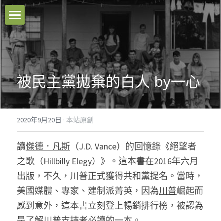
本站原創
好文推薦
被民主黨拋棄的白人 by一心
影音分享
關於我們
2020年9月20日
·
本站原創
臉書粉專
讀
傑德．凡斯
（J.D. Vance）的回憶錄《絕望者
聯絡我們
之歌（Hillbilly Elegy）》。這本書在2016年六月
出版，不久，川普正式獲得共和黨提名。當時，
Facebook
美國媒體、專家、建制派菁英，因為
川普
崛起而
感到意外，這本書立刻登上暢銷排行榜，被認為
搜索
是了解
川普
支持者必讀的一本。