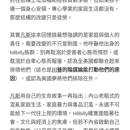
府在結構上增加補助拯救貧窮學區，但如果孩子
連一個身心安頓，專心學業的家庭生活都沒有，
那麼結構的改變只是徒勞。
其實
凡斯
這本回憶錄最想強調的是家庭與個人的
責任，需要改變的不只是制度。他呼籲他出身的
hillbilly族群：別再耽溺於受害者心態而憤怒，或
耽溺於自卑心態而報復，認為全美國都聯合起來
排擠他們（這也是
川普
的陰謀論能打動他們的原
因
），或認為美國夢將他們排除在外。
凡斯
用自己的生命故事一再指出：內山老粗式的
混亂家庭生活、家庭暴力與毒品氾濫，永遠不可
能給下一代往上爬的環境。Hillbilly確實面臨著社
會、文化與經濟上的焦慮，但若不內省啟動自己