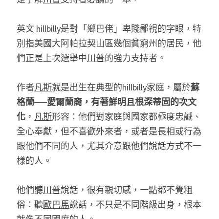
英文 hillbilly是對「鄉巴佬」卑賤鄙視的字眼，特
別指美國大阿帕拉契山區幾個貧窮州的居民，他
們正是上次選舉中
川普
的強力支持者。
作者
凡斯
就是出生在典型的hillbilly家庭，屬於
蘇
格蘭──愛爾蘭裔，有著鮮明且根深蒂固的次文
化
，
凡斯
形容：他們對家庭與國家都極度忠誠、
全心奉獻，但不喜歡外來者，或者是長相或行為
跟他們不同的人，尤其介意跟他們說話方式不一
樣的人。
他們聽
川普
說話，很有親切感，一點都不覺粗
俗：聽
歐巴馬
說話，不只是不同階級出身，根本