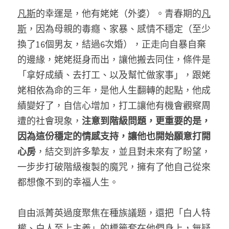
凡斯
的幸運是，他有姥姥（外婆）。青春期的
凡
斯
，因為母親的毒癮、家暴、感情不穩定（至少
換了16個男友，結過6次婚），正走向自暴自棄
的邊緣，姥姥挺身而出，讓他搬去同住，條件是
「拿好成績、去打工、以及幫忙做家事」，跟姥
姥相依為命的三年，是他人生翻轉的起點，他成
績變好了，自信心增加，打工讓他有機會觀察周
遭的社會現象，
注意到階級問題，更重要的是，
因為這份穩定的情感支持，讓他也開始願意打開
心房
，結交到許多摯友，並且對未來有了盼望，
一步步打破階級複製的魔咒，擁有了他自己從來
都想像不到的幸福人生。
自由派菁英過度聚焦在種族議題，還把「白人特
權、白人至上主義」的標籤套在他們身上，無疑