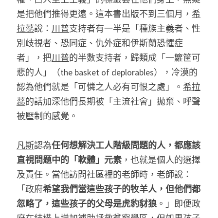
是把他們推得更遠。這本書出版不到三個月，
希
拉蕊
說：
川普
支持者有一半是「種族主義者、性
別歧視者、恐同症、仇外症和伊斯蘭恐懼症
者」，把
川普
的半數支持者，歸類成「一籮筐可
悲的人」（the basket of deplorables），冷漠的
認為他們就是「可憐之人必有可恨之處」。
希拉
蕊
的話加深他們長期被「主流社會」拋棄、呼聲
被壓制的感覺。
凡斯
認為
任何想解決工人階級問題的人，都應該
直視問題中的「軟體」元素
，也就是個人的選擇
及責任。當他訪問社區裡的老師時，老師說：
「政府
希望我們當這些孩子的牧羊人，但他們都
忽略了，這些孩子的父母是虎豹豺狼
。」即便政