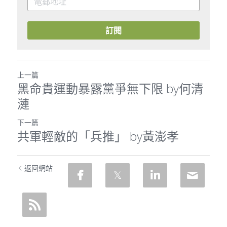
訂閱
上一篇
黑命貴運動暴露黨爭無下限 by何清
漣
下一篇
共軍輕敵的「兵推」 by黃澎孝
返回網站