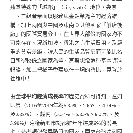
述其特殊的「城邦」（city state）地位，幾無
一、二級產業而以服務與金融業為主的經濟結
構，加上兩國與中國及東南亞其他國家「前店後
廠」的國際貿易分工，在世界大部份的國家均不
可能存在。況新加坡、香港之高生活費用，及嚴
重的貧富差距，讓人民的生活品質反而可能比名
目所得較低之國家為差。甚難想像這種基本資料
錯誤，加上把橘子香蕉放在一塊的謬比，竟置於
社論中！
由
全球平均經濟成長率
的歷史資料可得知，連如
印度（2016至2019年為6.85%、5.65%、4.74%、
及2.88%）、越南（5.57%、5.85%、6.02%、及
5.99%）這樣新興市場都難年年達成6%的增長
率，參考類似發展階段的國家，要求台灣達到國