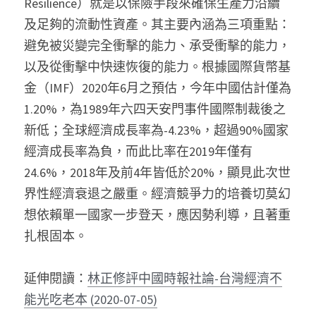
Resilience）就是以保險手段來確保生產力沿續
及足夠的流動性資產。其主要內涵為三項重點：
避免被災變完全衝擊的能力、承受衝擊的能力，
以及從衝擊中快速恢復的能力。根據國際貨幣基
金（IMF）2020年6月之預估，今年中國估計僅為
1.20%，為1989年六四天安門事件國際制裁後之
新低；全球經濟成長率為-4.23%，超過90%國家
經濟成長率為負，而此比率在2019年僅有
24.6%，2018年及前4年皆低於20%，顯見此次世
界性經濟衰退之嚴重。經濟競爭力的培養切莫幻
想依賴單一國家一步登天，應因勢利導，且著重
扎根固本。
延伸閱讀：
林正修評中國時報社論-台灣經濟不
能光吃老本 (2020-07-05)