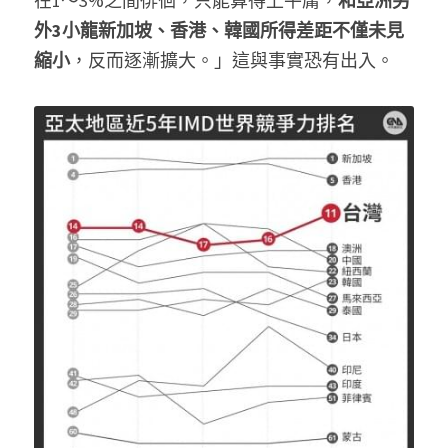
在1～3%之間徘徊，只能算得上平庸，
和亞洲另
外3小龍新加坡、香港、韓國所得差距不僅未見
縮小
，反而逐漸擴大。」這與事實恐有出入。