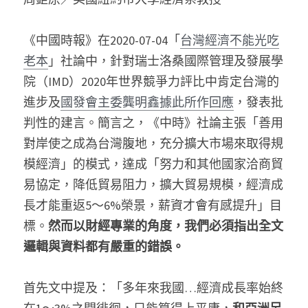
《中國時報》在2020-07-04「
台灣經濟不能光吃
老本
」社論中，針對瑞士洛桑國際管理及發展學
院（IMD）2020年世界競爭力評比中肯定台灣的
進步及
國發會主委龔明鑫據此所作回應
，發表批
判性的建言。簡言之，《中時》社論主張「善用
對岸使之成為台灣腹地，充分擴大市場來取得規
模經濟」的模式，達成「努力和其他國家洽商貿
易協定，降低貿易阻力，擴大貿易規模，經濟成
長才能重返5～6%榮景，薪資才會有感提升」目
標。
然而以財經專業的角度，我們必須指出全文
邏輯與資料都有嚴重的錯誤。
首先文中提及：「多年來我國…經濟成長率始終