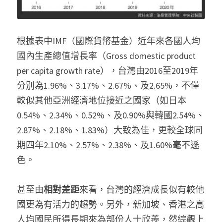
根據表中IMF（國際貨幣基金）近年來各國人均
國內生產總值增長率（Gross domestic product 
per capita growth rate），台灣由2016至2019年
分別為1.96%、3.17%、2.67%、及2.65%，不僅
較似其他亞洲經濟地位接近之國家（如日本
0.54%、2.34%、0.52%、及0.90%與韓國2.54%、
2.87%、2.18%、1.83%）大致為佳，更較全球同
期四年2.10%、2.57%、2.38%、及1.60%毫不遜
色。
甚至由
相對差距
來看，台灣的經濟成長似有較他
國更為有活力的趨勢。另外，新加坡、香港之高
人均國民所得長期來為部份人士欣羨，然綜觀上