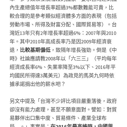
內生產總值年增長率超過3%都數難能可貴，比
較合理的是參考類似經濟體多方面的表現（包括
勞動市場、所得及財富分配、國際貿易等）。台
灣近13年只有2年增長率超過6%：2007年與2010
年。其中2010年高成長率乃是因2009年經濟衰
退，
比較基期偏低
，致隔年增長強勁。倒是《中
時》社論應請教2008年以「六三三」（平均每年
經濟成長率6%、失業率降至3%以下、2016年平
均國民所得達3萬美元）為政見的馬英九何時依
據承諾捐出他的薪水吧？
另文中提及「台灣不少評比項目嚴重落後，政府
卻沒有能力處理，甚至不願意面對。譬如：對貿
易夥伴出口集中度、貿易條件、產業全球布
局…。」事實是：
在2016年最高峰時，中國與