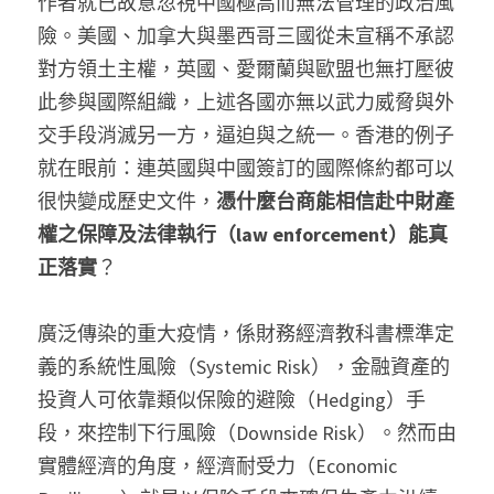
作者就已故意忽視中國極高而無法管理的政治風
險。美國、加拿大與墨西哥三國從未宣稱不承認
對方領土主權，英國、愛爾蘭與歐盟也無打壓彼
此參與國際組織，上述各國亦無以武力威脅與外
交手段消滅另一方，逼迫與之統一。香港的例子
就在眼前：連英國與中國簽訂的國際條約都可以
很快變成歷史文件，
憑什麼台商能相信赴中財產
權之保障及法律執行（law enforcement）能真
正落實
？
廣泛傳染的重大疫情，係財務經濟教科書標準定
義的系統性風險（Systemic Risk），金融資產的
投資人可依靠類似保險的避險（Hedging）手
段，來控制下行風險（Downside Risk）。然而由
實體經濟的角度，經濟耐受力（Economic 