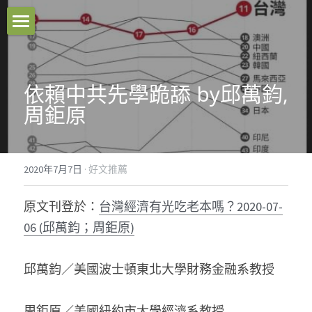
本站原創
好文推薦
依賴中共先學跪舔 by邱萬鈞,
周鉅原
影音分享
關於我們
2020年7月7日
·
好文推薦
臉書粉專
原文刊登於：
台灣經濟有光吃老本嗎？2020-07-
聯絡我們
06 (邱萬鈞；周鉅原)
Facebook
邱萬鈞／美國波士頓東北大學財務金融系教授
搜索
周鉅原／美國紐約市大學經濟系教授