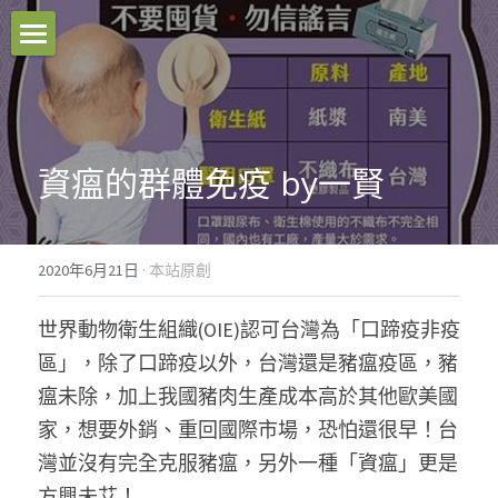
本站原創
好文推薦
資瘟的群體免疫 by一賢
影音分享
關於我們
2020年6月21日
·
本站原創
臉書粉專
世界動物衛生組織(OIE)認可台灣為「口蹄疫非疫
聯絡我們
區」，除了口蹄疫以外，台灣還是豬瘟疫區，豬
瘟未除，加上我國豬肉生產成本高於其他歐美國
Facebook
家，想要外銷、重回國際市場，恐怕還很早！台
灣並沒有完全克服豬瘟，另外一種「資瘟」更是
搜索
方興未艾！