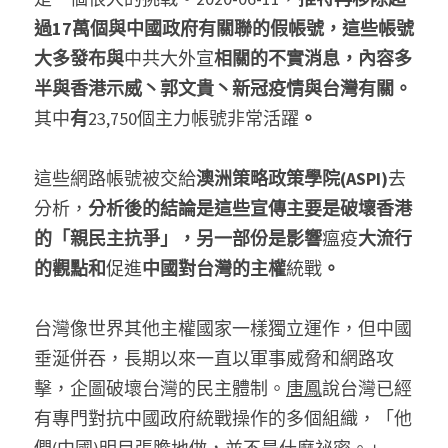
過17萬個與中國政府有關聯的假帳號，這些帳號
大多發布與
中共大外宣
相關的不實消息，內容多
半與香港示威丶郭文貴丶新冠疫情與台灣有關。
其中
有
23,750個主力帳號非常活躍
。
這些網路帳號被交給
澳洲策略政策學院(ASPI)
去
分析，
分析後的結論是這些宣傳主要是破壞香港
的「親民主抗爭」，另一部份是影響
瘟疫
大流行
的觀點和
促進
中國對台灣的主權
統戰
。
台灣像世界其他主權國家一樣獨立運作，但中國
垂涎併吞，長期以來一直以軍事威脅和網路攻
擊，企圖破壞台灣的民主體制。
唐鳳
說台灣已經
有專門對抗中國政府統戰操作的多個組織，「他