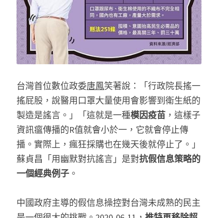
台灣首位數位政委
唐鳳
笑著說：「行政院長搖一
搖屁股，說醫用口罩大量使用會影響到衛生紙的
製造是謠言。」「這就是一種
模因疫苗
，這樣子
資訊瘟傳播的R值就會小於一，它就會停止傳
播。實際上，瘋狂採購也在幾天後就停止了。」
蘇貞昌「用幽默對抗謠言」是對
抗假信息策略的
一個經典例子
。
中國政府主導的假信息操控對台灣未成熟的民主
是一個很大的挑戰。2020-06-11，
推特再移除超