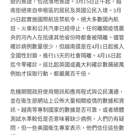
遊的簽證，包括落地簽證。3月15日正午起，越
南拒絕來自申根區的居民及英國公民入境。3月
25日起實施國際航班禁航令。絕大多數國內航
班、火車和公共汽車已經停止，任何離開疫情震
央的河內人在抵達其他省份時都會被隔離。儘管
確診病例數量很少，但越南還是在4月1日起進入
全國性封鎖，進行15天的社會隔離。4月16日起
迄今零確診。這比起英國或義大利確診數飆破萬
例始才採取行動，都嚴厲百千倍。
危機期間政府使用簡訊和應用程式與公民溝通，
並在衛生部網站上公佈大量相關疫情的數據和資
訊。越南等專制國家的數據是否可靠，或者總體
測試水準較低是否意味著缺少病例，人們仍有疑
問，但一些美國衛生專家表示，他們信任這些數