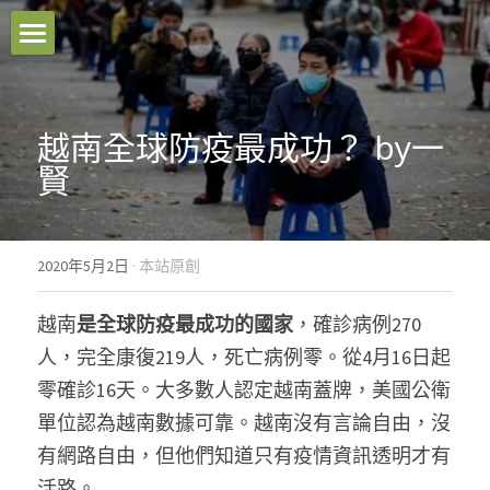
本站原創
好文推薦
越南全球防疫最成功？ by一
賢
影音分享
關於我們
2020年5月2日
·
本站原創
臉書粉專
越南
是全球防疫最成功的國家
，確診病例270
聯絡我們
人，完全康復219人，死亡病例零。從4月16日起
零確診16天。大多數人認定越南蓋牌，美國公衛
Facebook
單位認為越南數據可靠。越南沒有言論自由，沒
有網路自由，但他們知道只有疫情資訊透明才有
搜索
活路。