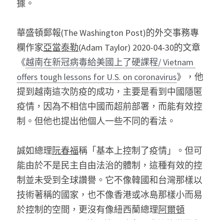
據。
華盛頓郵報(The Washington Post)的外交事務專
欄作家
亞當泰勒
(Adam Taylor) 2020-04-30的文章
《
越南在新冠病毒給美國上了硬課程/ Vietnam 
offers tough lessons for U.S. on coronavirus
》，他
提到越南這次防疫的成功，主要是看到中國隱匿
疫情，因為不相信中國而超前部署，而能有效控
制。但他也提出他個人一些不同的看法。
誠如總理
阮春福
稱「基本上控制了疫情」。但可
能由於不是民主自由法治的體制，這種有效的控
制並未受到全球讚譽。它不像韓國和台灣那樣以
技術著稱的國家，也不像香港或冰島那樣小而易
於控制的空間，更沒有像紐西蘭總理
阿爾頓