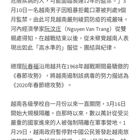
危險疾病的人，可能面臨長達12年的監禁。」3
月10日一名越南男子因粗暴拒戴口罩被判處9個
月監禁。由此可見越南嚴刑峻罰防疫的戒嚴味。
河內經濟學家
阮汶庄
（Nguyen Van Trang）從雙
親處得知，在越戰結束以後，從未察覺越南人表
現出如此「高水準的」服從、團結與紀律。
總理
阮春福
沿用越共在1968年越戰期間最驕傲的
《春節攻勢》，將越南遏制該病毒的努力描述為
《2020年春節總攻勢》。
越南各級學校自一月份以來一直關閉，3月16日
開始大規模隔離。自那時以來，數以萬計從受災
嚴重的國家進來的人被強制隔離在軍事營地。1
月29日，越南政府暫停對中國公民簽發赴越南旅