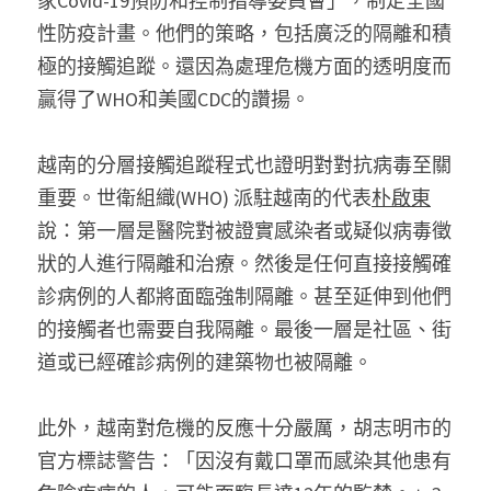
家Covid-19預防和控制指導委員會」，制定全國
性防疫計畫。他們的策略，包括廣泛的隔離和積
極的接觸追蹤。還因為處理危機方面的透明度而
贏得了WHO和美國CDC的讚揚。
越南的分層接觸追蹤程式也證明對對抗病毒至關
重要。世衛組織(WHO) 派駐越南的代表
朴啟東
說：第一層是醫院對被證實感染者或疑似病毒徵
狀的人進行隔離和治療。然後是任何直接接觸確
診病例的人都將面臨強制隔離。甚至延伸到他們
的接觸者也需要自我隔離。最後一層是社區、街
道或已經確診病例的建築物也被隔離。
此外，越南對危機的反應十分嚴厲，胡志明市的
官方標誌警告：「因沒有戴口罩而感染其他患有