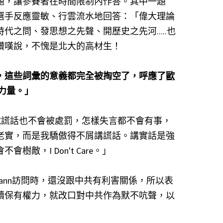
題，讓參賽者在時間限制內作答。其中一題
選手反應靈敏、行雲流水地回答：「偉大理論
之問、發思想之先聲、開歷史之先河.....也
讚嘆說，不愧是北大的高材生！
，這些詞彙的意義都完全被掏空了，呼應了
歐
即力量。」
說謊話也不會被處罰，怎樣失言都不會有事，
老實，而是我驕傲得不屑講謊話。講實話是強
，I Don't Care。」
ann訪問時，還沒跟中共有利害關係，所以表
續保有權力，就改口對中共作為默不吭聲，以