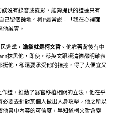
的訪談沒有錄音或錄影，能夠提供的證據只有
給自己留個餘地。柯P最常說：「我在心裡面
逼他誠實。
是民進黨，
漁翁就是柯文哲
。他靠著背後有中
ann抹黑他，即使，蔡英文跟賴清德都明確表
都挺他，卻還要承受他的指控，得了大便宜又
會上作證，推動了器官移植相關的立法，他在乎
有必要去針對某個人做出人身攻擊，他之所以
響他書中內容的可信度，早知道柯文哲會變