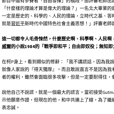
節目中還有參賽者「自由發揮」的橋段，由評審老師出
「什麼樣的理論才算是偉大的理論？」一名北大畢業的
一定是歷史的、科學的、人民的理論，立時代之基、答時代
就是
習近平
新時代中國特色社會主義思想！」評審老師
這一切都令人毛骨悚然，什麼歷史啊、科學啊、人民啊
威爾
的小說1984的「戰爭即和平；自由即奴役；無知
在柯P身上，看到類似的修辭：「我不講謊話，因為我
就像人家說的『得天獨厚』。而且敢說直言不是因為我
者的權利，雖然會面臨很多攻擊，但是一定要耐得住，會不會樹敵
說他自己不說謊，就是一個最大的謊言。當初接受Gutm
示他願意作證，但現在的他，和中共連上了線，為了繼
表忠誠。