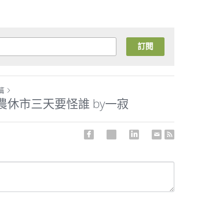
訂閱
篇
農休市三天要怪誰 by一寂