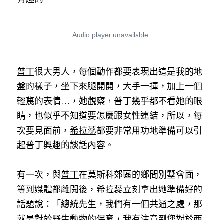
普丁
很大男人，每個動作都要表現出這是我的地
盤的樣子，坐下來腿開開，大手一揮，加上一個
輕蔑的表情…，她觀察，
普丁
幾乎都不看她的眼
睛，也似乎不知道要怎麼跟女性連結，所以，每
次要見面前，
希拉蕊
都要非常用功地準備可以引
起
普丁
興趣的談話內容。
有一次，與
普丁
在莫斯科郊區的鄉間別墅會面，
等到媒體都離開後，
希拉蕊
立刻拿出她準備好的
話題說：「總統先生，我們有一個共通之處，那
就是對於野生動物的保育，我有注意到您對於西