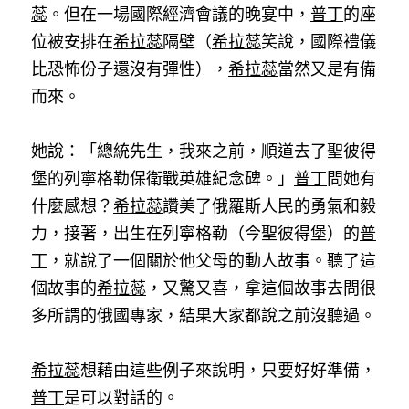
蕊
。但在一場國際經濟會議的晚宴中，
普丁
的座
位被安排在
希拉蕊
隔壁（
希拉蕊
笑說，國際禮儀
比恐怖份子還沒有彈性），
希拉蕊
當然又是有備
而來。
她說：「總統先生，我來之前，順道去了聖彼得
堡的列寧格勒保衛戰英雄紀念碑。」
普丁
問她有
什麼感想？
希拉蕊
讚美了俄羅斯人民的勇氣和毅
力，接著，出生在列寧格勒（今聖彼得堡）的
普
丁
，就說了一個關於他父母的動人故事。聽了這
個故事的
希拉蕊
，又驚又喜，拿這個故事去問很
多所謂的俄國專家，結果大家都說之前沒聽過。
希拉蕊
想藉由這些例子來說明，只要好好準備，
普丁
是可以對話的。