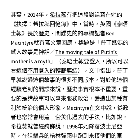
其實，2014年，
希拉蕊
有把這段對話寫在她的
《抉擇：希拉蕊回憶錄》中，當時，英國《泰晤
士報》長於歷史、間諜史的的專欄記者Ben 
Macintyre就有寫文章回應，標題是「普丁媽媽的
感人故事是神話／
The moving tale of Putin’s 
mother is a myth
」（泰晤士報要登入，所以可以
看這個
不用登入的轉載連結
），文中指出，
普丁
早就說過這個故事的很多不同版本，對於他這個
經驗老到的間諜來說，歷史事實根本不重要，重
要的是講故事可以拿來服務政治，營造出某種有
利於統治的個人形象。Macintyre在文中說，從政
者也常常會用這一套美化過去的手法，比如說，
希拉蕊
就曾經誇飾說，1996年她降落
波士尼亞
時，在狙擊兵的槍林彈雨中跑到來接他們的車