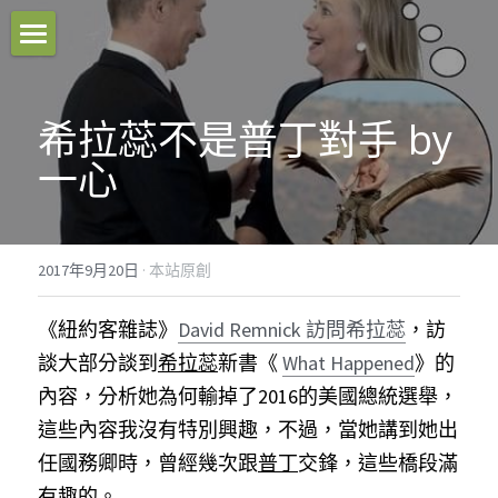
本站原創
希拉蕊不是普丁對手 by
好文推薦
一心
影音分享
關於我們
2017年9月20日
·
本站原創
臉書粉專
《紐約客雜誌》
David Remnick 訪問希拉蕊
，訪
聯絡我們
談大部分談到
希拉蕊
新書《
What Happened
》的
內容，分析她為何輸掉了2016的美國總統選舉，
Facebook
這些內容我沒有特別興趣，不過，當她講到她出
任國務卿時，曾經幾次跟
普丁
交鋒，這些橋段滿
搜索
有趣的。