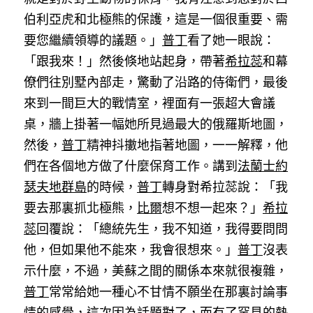
伯利亞虎和北極熊的保護，這是一個很重要、需
要您繼續領導的議題。」
普丁
看了她一眼說：
「跟我來！」然後倏地站起身，帶著
希拉蕊
和幕
僚們往別墅內部走，驚動了沿路的侍衛們，最後
來到一間巨大的戰情室，裡面有一張超大會議
桌，牆上掛著一幅她所見過最大的俄羅斯地圖，
然後，
普丁
精神抖擻地指著地圖，一一解釋，他
們在各個地方做了什麼保育工作。講到
法蘭士約
瑟夫地群島
的時候，
普丁
轉身對希拉蕊說：「我
要去那裏抓北極熊，
比爾
想不想一起來？」
希拉
蕊
回覆說：「總統先生，我不知道，我得要問問
他，但如果他不能來，我會很想來。」
普丁
沒表
示什麼，不過，美蘇之間的關係本來就很複雜，
普丁
常常給她一種心不甘情不願坐在那裏討論事
情的感覺，這次因為話題對了，而有了罕見的熱