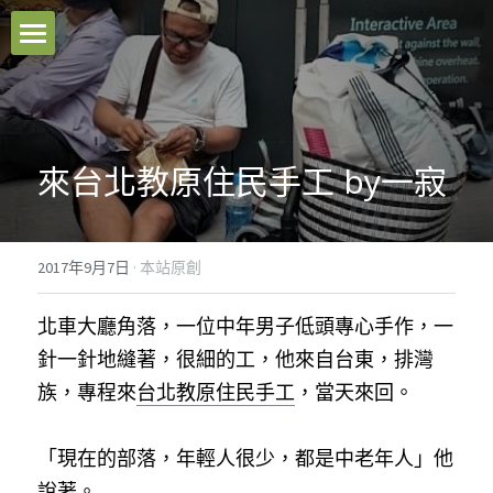
本站原創
好文推薦
來台北教原住民手工 by一寂
影音分享
關於我們
2017年9月7日
·
本站原創
臉書粉專
北車大廳角落，一位中年男子低頭專心手作，一
聯絡我們
針一針地縫著，很細的工，他來自台東，排灣
族，專程來
台北教原住民手工
，當天來回。
Facebook
「現在的部落，年輕人很少，都是中老年人」他
搜索
說著。