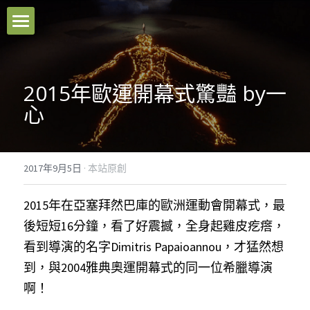
本站原創
好文推薦
2015年歐運開幕式驚豔 by一
心
影音分享
關於我們
2017年9月5日
·
本站原創
臉書粉專
2015年在亞塞拜然巴庫的歐洲運動會開幕式，最
聯絡我們
後短短16分鐘，看了好震撼，全身起雞皮疙瘩，
看到導演的名字Dimitris Papaioannou，才猛然想
Facebook
到，與2004雅典奧運開幕式的同一位希臘導演
啊！
搜索