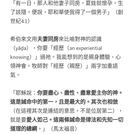
「有一日，那人和他妻子同房，夏娃就懷孕，生
了該隱，便說，耶和華使我得了一個男子」（創
世紀4:1） 
希伯來文用
夫妻同房
來比喻對神的認識
（yāḏa），你要「經歷（
an experiential 
knowing
）」過祂。我能想到的是親身體驗、心
領神會。牧師對「經歷（親歷）」兩字加重語
氣。 
「耶穌說：
你要盡心、盡性、盡意愛主你的神。
這是誡命中的第一，且是最大的。其次也相倣
（在這裡其次是連結的意思，不是位居第二），
就是要
愛人如己。這兩條誡命是律法和先知一切
道理的總綱
。」（馬太福音）